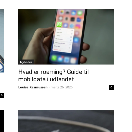
Nyheder
Hvad er roaming? Guide til
mobildata i udlandet
Louise Rasmussen
-
marts 26, 2026
0
0