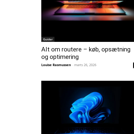
Guider
Alt om routere – køb, opsætning
og optimering
Louise Rasmussen
-
marts 26, 2026