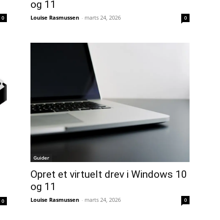
og 11
Louise Rasmussen
-
marts 24, 2026
0
0
Guider
Opret et virtuelt drev i Windows 10
og 11
Louise Rasmussen
-
marts 24, 2026
0
0