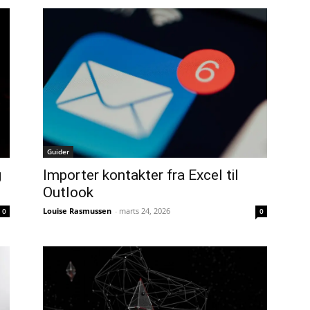
Guider
Importer kontakter fra Excel til
g
Outlook
Louise Rasmussen
-
marts 24, 2026
0
0