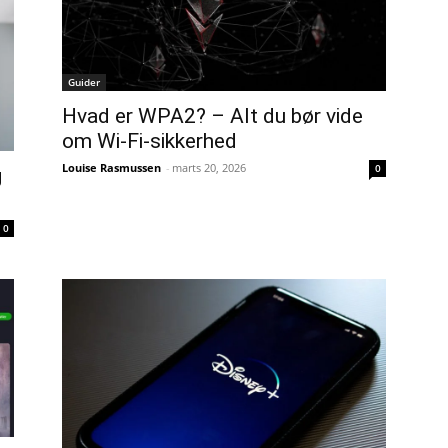
Guider
Hvad er WPA2? – Alt du bør vide
om Wi-Fi-sikkerhed
Louise Rasmussen
-
marts 20, 2026
0
g
0