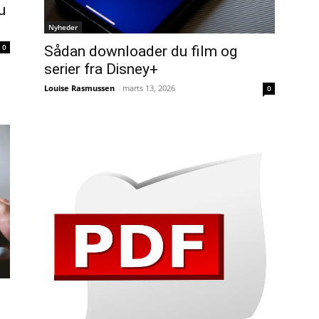
u
Nyheder
0
Sådan downloader du film og
serier fra Disney+
Louise Rasmussen
-
marts 13, 2026
0