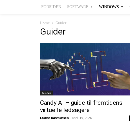
FORSIDEN
SOFTWARE
WINDOWS
Home
Guider
Guider
Guider
Candy AI – guide til fremtidens
virtuelle ledsagere
Louise Rasmussen
-
april 15, 2026