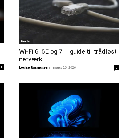
Guider
Wi-Fi 6, 6E og 7 – guide til trådløst
netværk
0
Louise Rasmussen
-
marts 26, 2026
0