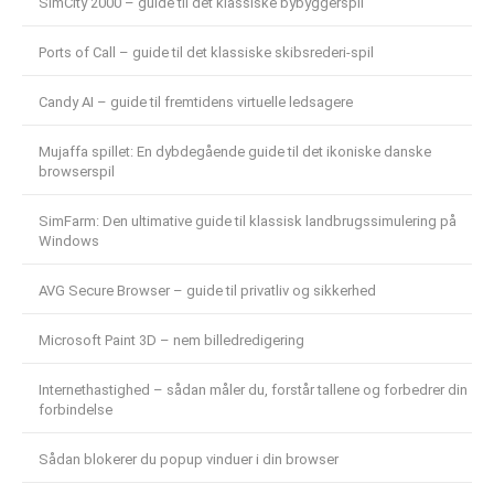
SimCity 2000 – guide til det klassiske bybyggerspil
Ports of Call – guide til det klassiske skibsrederi-spil
Candy AI – guide til fremtidens virtuelle ledsagere
Mujaffa spillet: En dybdegående guide til det ikoniske danske
browserspil
SimFarm: Den ultimative guide til klassisk landbrugssimulering på
Windows
AVG Secure Browser – guide til privatliv og sikkerhed
Microsoft Paint 3D – nem billedredigering
Internethastighed – sådan måler du, forstår tallene og forbedrer din
forbindelse
Sådan blokerer du popup vinduer i din browser