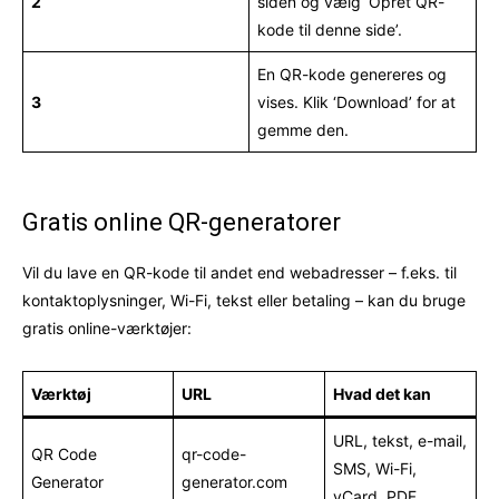
2
siden og vælg ‘Opret QR-
kode til denne side’.
En QR-kode genereres og
3
vises. Klik ‘Download’ for at
gemme den.
Gratis online QR-generatorer
Vil du lave en QR-kode til andet end webadresser – f.eks. til
kontaktoplysninger, Wi-Fi, tekst eller betaling – kan du bruge
gratis online-værktøjer:
Værktøj
URL
Hvad det kan
URL, tekst, e-mail,
QR Code
qr-code-
SMS, Wi-Fi,
Generator
generator.com
vCard, PDF