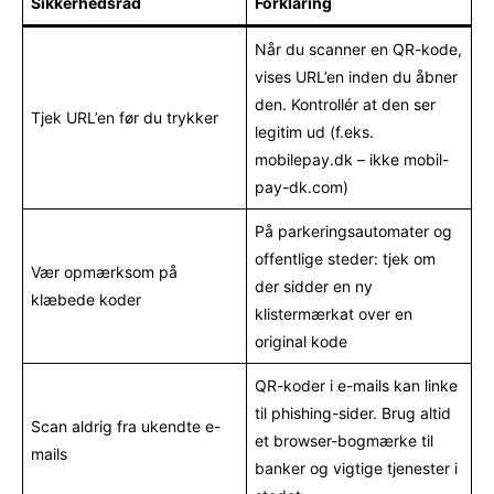
Sikkerhedsråd
Forklaring
Når du scanner en QR-kode,
vises URL’en inden du åbner
den. Kontrollér at den ser
Tjek URL’en før du trykker
legitim ud (f.eks.
mobilepay.dk – ikke mobil-
pay-dk.com)
På parkeringsautomater og
offentlige steder: tjek om
Vær opmærksom på
der sidder en ny
klæbede koder
klistermærkat over en
original kode
QR-koder i e-mails kan linke
til phishing-sider. Brug altid
Scan aldrig fra ukendte e-
et browser-bogmærke til
mails
banker og vigtige tjenester i