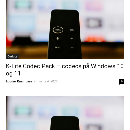
Codecs
K-Lite Codec Pack – codecs på Windows 10
og 11
Louise Rasmussen
-
marts 4, 2026
0