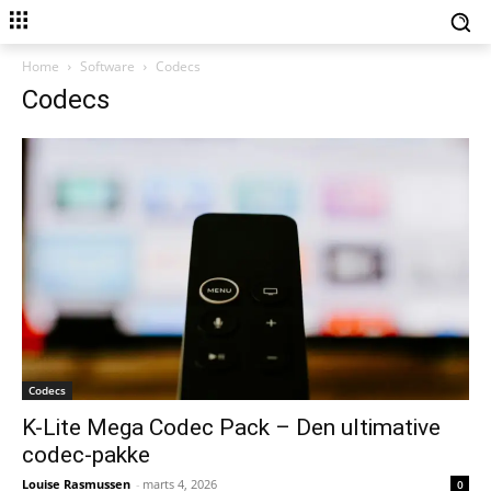
Home
Software
Codecs
Codecs
Codecs
K-Lite Mega Codec Pack – Den ultimative
codec-pakke
Louise Rasmussen
-
marts 4, 2026
0