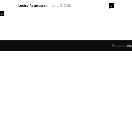
Louise Rasmussen
-
marts 3, 2026
0
0
Kontakt red