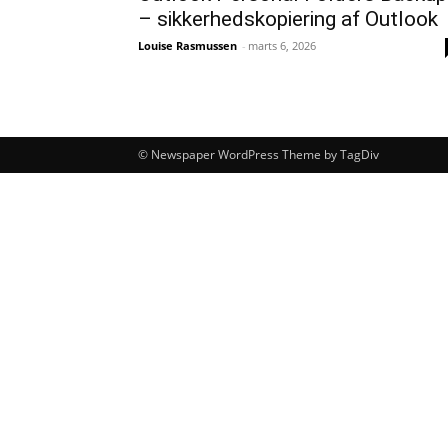
– sikkerhedskopiering af Outlook
Louise Rasmussen
-
marts 6, 2026
© Newspaper WordPress Theme by TagDiv