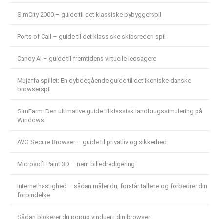
SimCity 2000 – guide til det klassiske bybyggerspil
Ports of Call – guide til det klassiske skibsrederi-spil
Candy AI – guide til fremtidens virtuelle ledsagere
Mujaffa spillet: En dybdegående guide til det ikoniske danske
browserspil
SimFarm: Den ultimative guide til klassisk landbrugssimulering på
Windows
AVG Secure Browser – guide til privatliv og sikkerhed
Microsoft Paint 3D – nem billedredigering
Internethastighed – sådan måler du, forstår tallene og forbedrer din
forbindelse
Sådan blokerer du popup vinduer i din browser