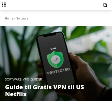
Home
Software
SOFTWARE
VPN
GUIDER
Guide til Gratis VPN til US
Netflix
Facebook
X
Pinterest
WhatsAp