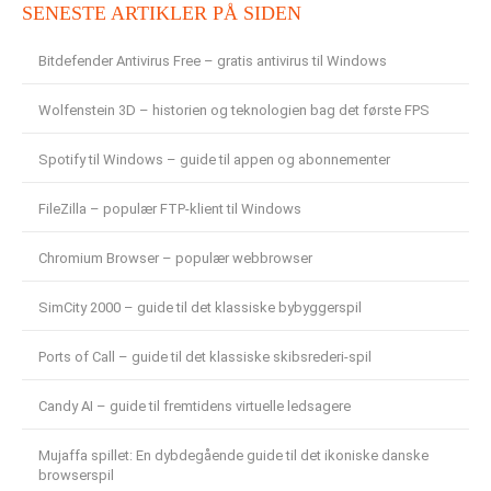
SENESTE ARTIKLER PÅ SIDEN
Bitdefender Antivirus Free – gratis antivirus til Windows
Wolfenstein 3D – historien og teknologien bag det første FPS
Spotify til Windows – guide til appen og abonnementer
FileZilla – populær FTP-klient til Windows
Chromium Browser – populær webbrowser
SimCity 2000 – guide til det klassiske bybyggerspil
Ports of Call – guide til det klassiske skibsrederi-spil
Candy AI – guide til fremtidens virtuelle ledsagere
Mujaffa spillet: En dybdegående guide til det ikoniske danske
browserspil