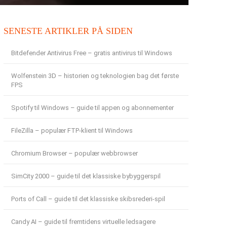
SENESTE ARTIKLER PÅ SIDEN
Bitdefender Antivirus Free – gratis antivirus til Windows
Wolfenstein 3D – historien og teknologien bag det første
FPS
Spotify til Windows – guide til appen og abonnementer
FileZilla – populær FTP-klient til Windows
Chromium Browser – populær webbrowser
SimCity 2000 – guide til det klassiske bybyggerspil
Ports of Call – guide til det klassiske skibsrederi-spil
Candy AI – guide til fremtidens virtuelle ledsagere