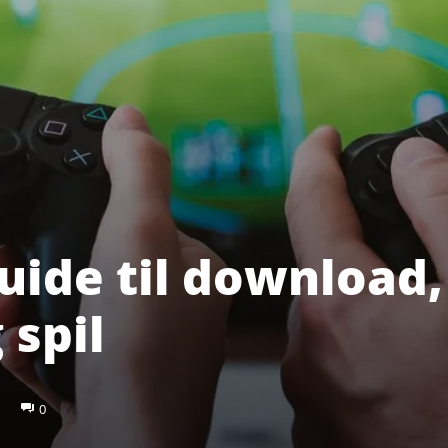
guide til download,
 spil
0