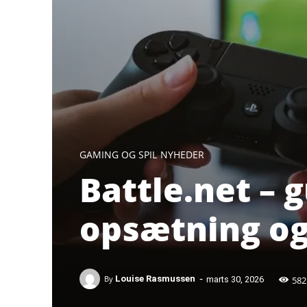
GAMING OG SPIL
NYHEDER
Battle.net – 
opsætning og
-
582
By
Louise Rasmussen
marts 30, 2026