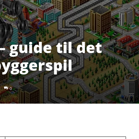
 guide til det
byggerspil
0
Pinterest
WhatsApp