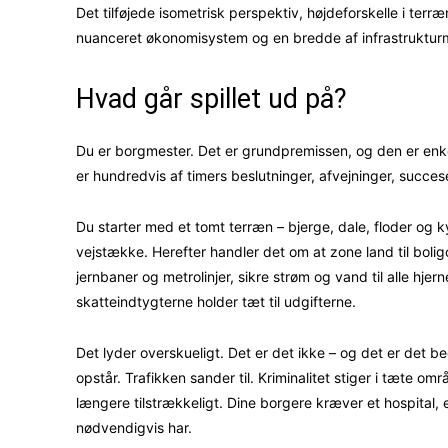
Det tilføjede isometrisk perspektiv, højdeforskelle i terr
nuanceret økonomisystem og en bredde af infrastrukturmu
Hvad går spillet ud på?
Du er borgmester. Det er grundpremissen, og den er en
er hundredvis af timers beslutninger, afvejninger, succes
Du starter med et tomt terræn – bjerge, dale, floder og k
vejstække. Herefter handler det om at zone land til bolig
jernbaner og metrolinjer, sikre strøm og vand til alle hje
skatteindtygterne holder tæt til udgifterne.
Det lyder overskueligt. Det er det ikke – og det er det be
opstår. Trafikken sander til. Kriminalitet stiger i tæte om
længere tilstrækkeligt. Dine borgere kræver et hospital, 
nødvendigvis har.