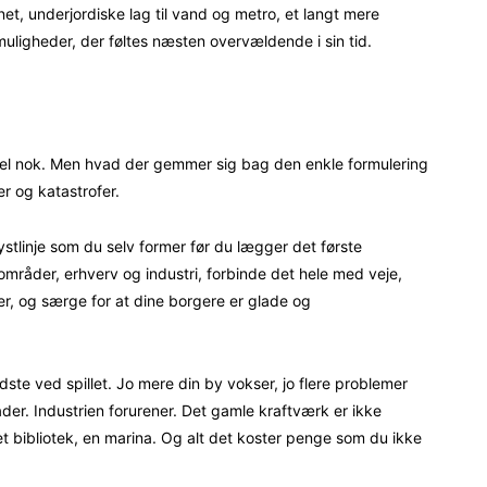
ænet, underjordiske lag til vand og metro, et langt mere
ligheder, der føltes næsten overvældende i sin tid.
kel nok. Men hvad der gemmer sig bag den enkle formulering
er og katastrofer.
ystlinje som du selv former før du lægger det første
områder, erhverv og industri, forbinde det hele med veje,
rner, og særge for at dine borgere er glade og
dste ved spillet. Jo mere din by vokser, jo flere problemer
råder. Industrien forurener. Det gamle kraftværk er ikke
et bibliotek, en marina. Og alt det koster penge som du ikke