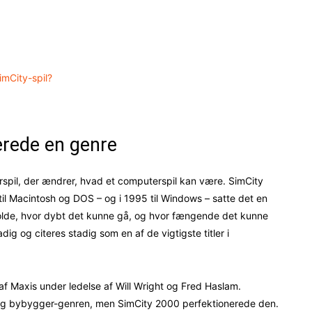
imCity-spil?
nerede en genre
rspil, der ændrer, hvad et computerspil kan være. SimCity
il Macintosh og DOS – og i 1995 til Windows – satte det en
holde, hvor dybt det kunne gå, og hvor fængende det kunne
dig og citeres stadig som en af de vigtigste titler i
 af Maxis under ledelse af Will Wright og Fred Haslam.
ng bybygger-genren, men SimCity 2000 perfektionerede den.