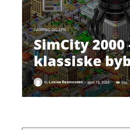
GAMING OG SPIL
SimCity 2000 –
klassiske by
-
556
By
Louise Rasmussen
april 18, 2026
Facebook
X