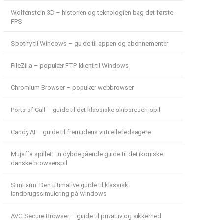
Wolfenstein 3D – historien og teknologien bag det første
FPS
Spotify til Windows – guide til appen og abonnementer
FileZilla – populær FTP-klient til Windows
Chromium Browser – populær webbrowser
Ports of Call – guide til det klassiske skibsrederi-spil
Candy AI – guide til fremtidens virtuelle ledsagere
Mujaffa spillet: En dybdegående guide til det ikoniske
danske browserspil
SimFarm: Den ultimative guide til klassisk
landbrugssimulering på Windows
AVG Secure Browser – guide til privatliv og sikkerhed