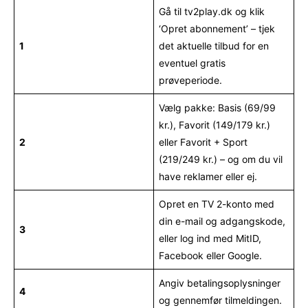
Gå til tv2play.dk og klik
‘Opret abonnement’ – tjek
1
det aktuelle tilbud for en
eventuel gratis
prøveperiode.
Vælg pakke: Basis (69/99
kr.), Favorit (149/179 kr.)
2
eller Favorit + Sport
(219/249 kr.) – og om du vil
have reklamer eller ej.
Opret en TV 2-konto med
din e-mail og adgangskode,
3
eller log ind med MitID,
Facebook eller Google.
Angiv betalingsoplysninger
4
og gennemfør tilmeldingen.