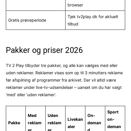
browser
Tjek tv2play.dk for aktuelt
Gratis prøveperiode
tilbud
Pakker og priser 2026
TV 2 Play tilbyder tre pakker, og alle kan vælges med eller
uden reklamer. Reklamer vises som op til 3 minutters reklame
før afspilning af programmer fra arkivet. Der vil altid være
reklamer under live-tv-udsendelser – uanset om du har valgt
‘med’ eller ‘uden reklamer’.
Sport
Med
Uden
On-
Livekan
on-
Pakke
reklam
reklam
deman
aler
deman
er
er
d