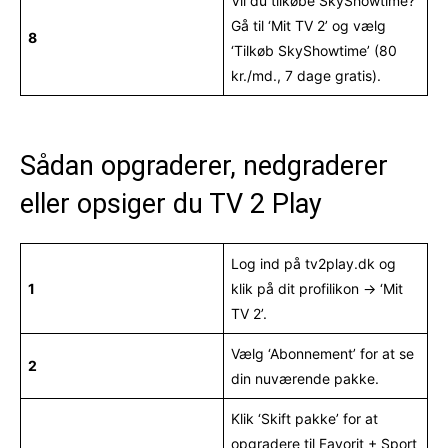
Vil du tilkøbe SkyShowtime?
Gå til ‘Mit TV 2’ og vælg
8
‘Tilkøb SkyShowtime’ (80
kr./md., 7 dage gratis).
Sådan opgraderer, nedgraderer
eller opsiger du TV 2 Play
Log ind på tv2play.dk og
1
klik på dit profilikon → ‘Mit
TV 2’.
Vælg ‘Abonnement’ for at se
2
din nuværende pakke.
Klik ‘Skift pakke’ for at
opgradere til Favorit + Sport