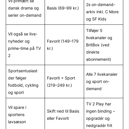
Vil primært se
2s on-demand-
dansk drama og
Basis (69–99 kr.)
arkiv inkl. C More
serier on-demand
og SF Kids
Tilføjer 5
Vil også se live-
livekanaler og
nyheder og
Favorit (149–179
BritBox (ved
prime-time på TV
kr.)
direkte
2
abonnement)
Sportsentusiast
Alle 7 livekanaler
der følger
Favorit + Sport
og sport on-
fodbold, cykling
(219–249 kr.)
demand
og sport
TV 2 Play har
Vil spare i
Skift ned til Basis
ingen binding –
sportens
eller Favorit
opgradér og
lavsæson
nedgradér frit