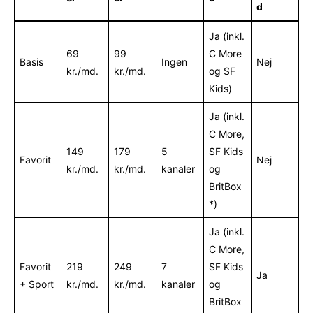
d
Ja (inkl.
69
99
C More
Basis
Ingen
Nej
kr./md.
kr./md.
og SF
Kids)
Ja (inkl.
C More,
149
179
5
SF Kids
Favorit
Nej
kr./md.
kr./md.
kanaler
og
BritBox
*)
Ja (inkl.
C More,
Favorit
219
249
7
SF Kids
Ja
+ Sport
kr./md.
kr./md.
kanaler
og
BritBox