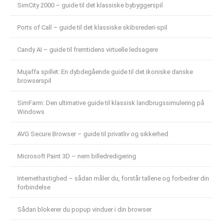
SimCity 2000 – guide til det klassiske bybyggerspil
Ports of Call – guide til det klassiske skibsrederi-spil
Candy AI – guide til fremtidens virtuelle ledsagere
Mujaffa spillet: En dybdegående guide til det ikoniske danske
browserspil
SimFarm: Den ultimative guide til klassisk landbrugssimulering på
Windows
AVG Secure Browser – guide til privatliv og sikkerhed
Microsoft Paint 3D – nem billedredigering
Internethastighed – sådan måler du, forstår tallene og forbedrer din
forbindelse
Sådan blokerer du popup vinduer i din browser