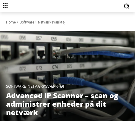
Home
Software
Netværksværktøj
SOFTWARE
NETVÆRKSVÆRKTØJ
Advanced IP Scanner – scan og
administrer enheder på dit
netværk
Facebook
X
Pinterest
WhatsAp