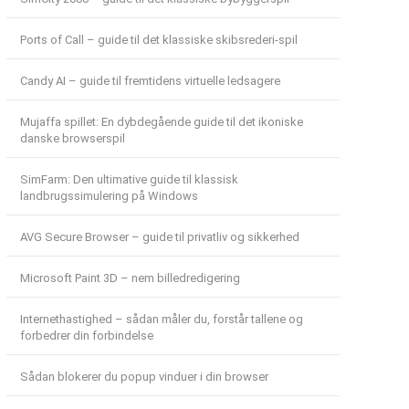
Ports of Call – guide til det klassiske skibsrederi-spil
Candy AI – guide til fremtidens virtuelle ledsagere
Mujaffa spillet: En dybdegående guide til det ikoniske
danske browserspil
SimFarm: Den ultimative guide til klassisk
landbrugssimulering på Windows
AVG Secure Browser – guide til privatliv og sikkerhed
Microsoft Paint 3D – nem billedredigering
Internethastighed – sådan måler du, forstår tallene og
forbedrer din forbindelse
Sådan blokerer du popup vinduer i din browser