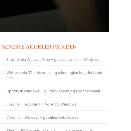
SENESTE ARTIKLER PÅ SIDEN
Bitdefender Antivirus Free – gratis antivirus til Windows
Wolfenstein 3D – historien og teknologien bag det første
FPS
Spotify til Windows – guide til appen og abonnementer
FileZilla – populær FTP-klient til Windows
Chromium Browser – populær webbrowser
SimCity 2000 – guide til det klassiske bybyggerspil