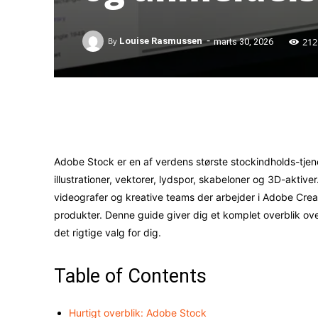
-
212
By
Louise Rasmussen
marts 30, 2026
Facebook
X
Adobe Stock er en af verdens største stockindholds-tjenes
illustrationer, vektorer, lydspor, skabeloner og 3D-aktive
videografer og kreative teams der arbejder i Adobe Cre
produkter. Denne guide giver dig et komplet overblik ov
det rigtige valg for dig.
Table of Contents
Hurtigt overblik: Adobe Stock