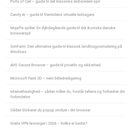
Ports of Call – guide til det klassiske skibsrederi-spil
Candy AI – guide til fremtidens virtuelle ledsagere
Mujaffa spillet: En dybdegående guide til det ikoniske danske
browserspil
SimFarm: Den ultimative guide til klassisk landbrugssimulering på
Windows
AVG Secure Browser – guide til privatliv og sikkerhed
Microsoft Paint 3D – nem billedredigering
Internethastighed – sådan måler du, forstår tallene og forbedrer din
forbindelse
Sådan blokerer du popup vinduer i din browser
Gratis VPN-løsninger i 2026 – hvilke er bedst?