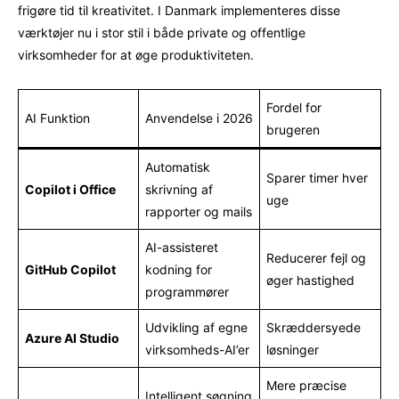
frigøre tid til kreativitet. I Danmark implementeres disse
værktøjer nu i stor stil i både private og offentlige
virksomheder for at øge produktiviteten.
Fordel for
AI Funktion
Anvendelse i 2026
brugeren
Automatisk
Sparer timer hver
Copilot i Office
skrivning af
uge
rapporter og mails
AI-assisteret
Reducerer fejl og
GitHub Copilot
kodning for
øger hastighed
programmører
Udvikling af egne
Skræddersyede
Azure AI Studio
virksomheds-AI’er
løsninger
Mere præcise
Intelligent søgning