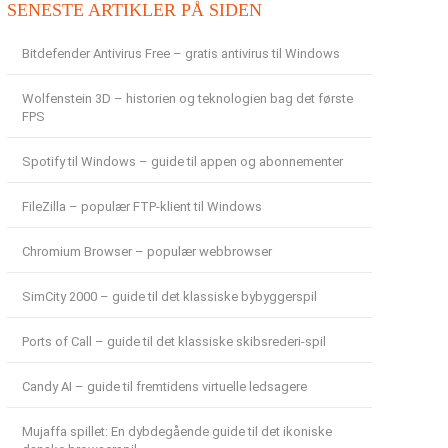
SENESTE ARTIKLER PÅ SIDEN
Bitdefender Antivirus Free – gratis antivirus til Windows
Wolfenstein 3D – historien og teknologien bag det første
FPS
Spotify til Windows – guide til appen og abonnementer
FileZilla – populær FTP-klient til Windows
Chromium Browser – populær webbrowser
SimCity 2000 – guide til det klassiske bybyggerspil
Ports of Call – guide til det klassiske skibsrederi-spil
Candy AI – guide til fremtidens virtuelle ledsagere
Mujaffa spillet: En dybdegående guide til det ikoniske