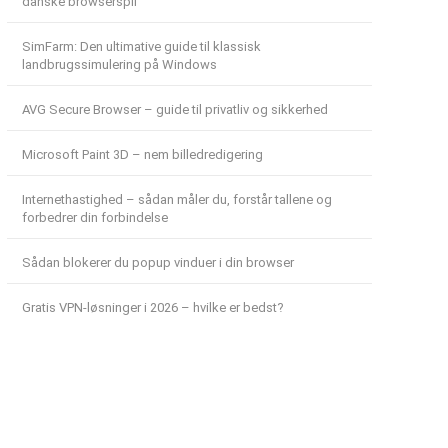
danske browserspil
SimFarm: Den ultimative guide til klassisk
landbrugssimulering på Windows
AVG Secure Browser – guide til privatliv og sikkerhed
Microsoft Paint 3D – nem billedredigering
Internethastighed – sådan måler du, forstår tallene og
forbedrer din forbindelse
Sådan blokerer du popup vinduer i din browser
Gratis VPN-løsninger i 2026 – hvilke er bedst?