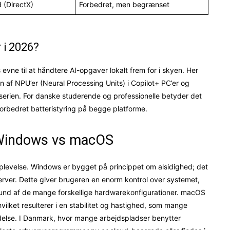
 (DirectX)
Forbedret, men begrænset
 i 2026?
evne til at håndtere AI-opgaver lokalt frem for i skyen. Her
 af NPU’er (Neural Processing Units) i Copilot+ PC’er og
-serien. For danske studerende og professionelle betyder det
forbedret batteristyring på begge platforme.
: Windows vs macOS
plevelse. Windows er bygget på princippet om alsidighed; det
d server. Dette giver brugeren en enorm kontrol over systemet,
grund af de mange forskellige hardwarekonfigurationer. macOS
vilket resulterer i en stabilitet og hastighed, som mange
ldelse. I Danmark, hvor mange arbejdspladser benytter