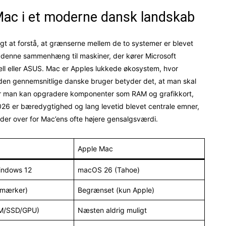
s Mac i et moderne dansk landskab
gt at forstå, at grænserne mellem de to systemer er blevet
 denne sammenhæng til maskiner, der kører Microsoft
ll eller ASUS. Mac er Apples lukkede økosystem, hvor
den gennemsnitlige danske bruger betyder det, at man skal
r man kan opgradere komponenter som RAM og grafikkort,
2026 er bæredygtighed og lang levetid blevet centrale emner,
eder over for Mac’ens ofte højere gensalgsværdi.
Apple Mac
indows 12
macOS 26 (Tahoe)
 mærker)
Begrænset (kun Apple)
AM/SSD/GPU)
Næsten aldrig muligt