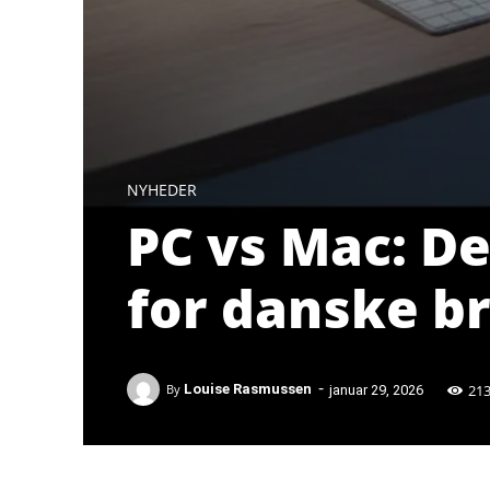
NYHEDER
PC vs Mac: De
for danske br
-
21
By
Louise Rasmussen
januar 29, 2026