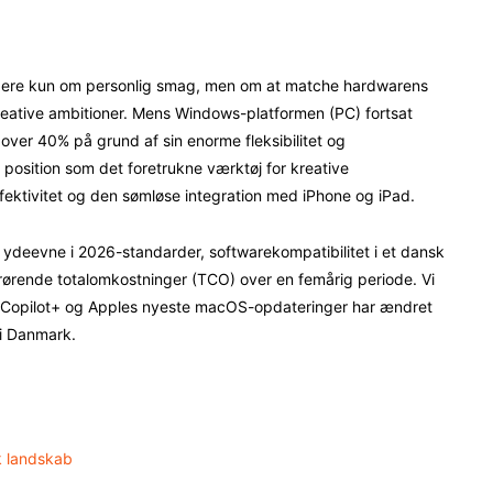
Pinterest
WhatsApp
ngere kun om personlig smag, men om at matche hardwarens
reative ambitioner. Mens Windows-platformen (PC) fortsat
er 40% på grund af sin enorme fleksibilitet og
position som det foretrukne værktøj for kreative
ffektivitet og den sømløse integration med iPhone og iPad.
 ydeevne i 2026-standarder, softwarekompatibilitet i et dansk
ørende totalomkostninger (TCO) over en femårig periode. Vi
t Copilot+ og Apples nyeste macOS-opdateringer har ændret
 i Danmark.
k landskab