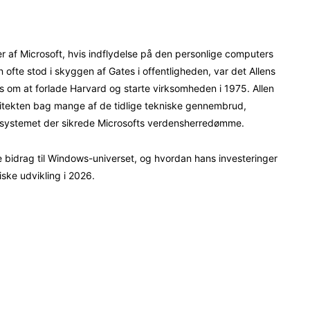
Pinterest
WhatsApp
er af Microsoft, hvis indflydelse på den personlige computers
n ofte stod i skyggen af Gates i offentligheden, var det Allens
s om at forlade Harvard og starte virksomheden i 1975. Allen
kitekten bag mange af de tidlige tekniske gennembrud,
esystemet der sikrede Microsofts verdensherredømme.
de bidrag til Windows-universet, og hvordan hans investeringer
ske udvikling i 2026.