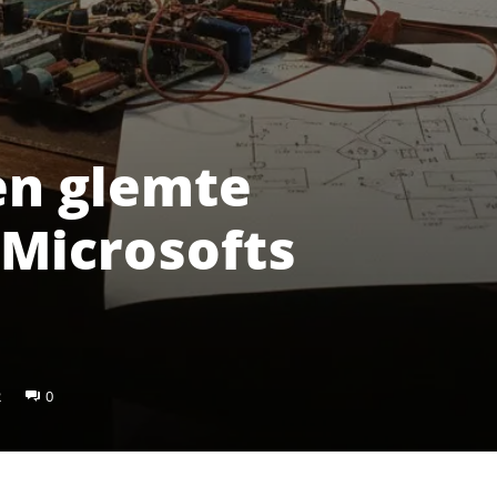
en glemte
 Microsofts
2
0