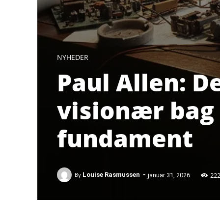
NYHEDER
Paul Allen: D
visionær bag
fundament
-
22
By
Louise Rasmussen
januar 31, 2026