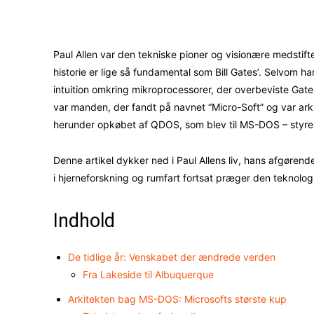
Facebook
X
Paul Allen var den tekniske pioner og visionære medstift
historie er lige så fundamental som Bill Gates’. Selvom ha
intuition omkring mikroprocessorer, der overbeviste Gate
var manden, der fandt på navnet “Micro-Soft” og var ar
herunder opkøbet af QDOS, som blev til MS-DOS – styr
Denne artikel dykker ned i Paul Allens liv, hans afgøren
i hjerneforskning og rumfart fortsat præger den teknologi
Indhold
De tidlige år: Venskabet der ændrede verden
Fra Lakeside til Albuquerque
Arkitekten bag MS-DOS: Microsofts største kup