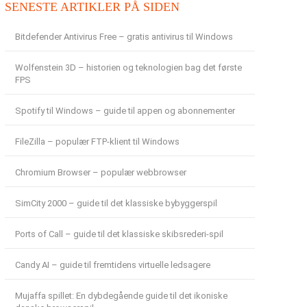
SENESTE ARTIKLER PÅ SIDEN
Bitdefender Antivirus Free – gratis antivirus til Windows
Wolfenstein 3D – historien og teknologien bag det første
FPS
Spotify til Windows – guide til appen og abonnementer
FileZilla – populær FTP-klient til Windows
Chromium Browser – populær webbrowser
SimCity 2000 – guide til det klassiske bybyggerspil
Ports of Call – guide til det klassiske skibsrederi-spil
Candy AI – guide til fremtidens virtuelle ledsagere
Mujaffa spillet: En dybdegående guide til det ikoniske