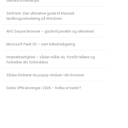
danske browserspil
SimFarm: Den ultimative guide til klassisk
landbrugssimulering på Windows
AVG Secure Browser – guide til privatliv og sikkerhed
Microsoft Paint 3D – nem billedredigering
Internethastighed – sådan måler du, forstår tallene og
forbedrer din forbindelse
Sådan blokerer du popup vinduer i din browser
Gratis VPN-løsninger i 2026 – hvilke er bedst?