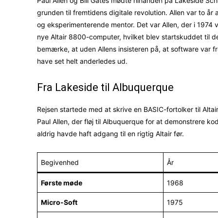
Paul Allen og Bill Gates mødte hinanden på Lakeside Sch
grunden til fremtidens digitale revolution. Allen var to
og eksperimenterende mentor. Det var Allen, der i 1974 
nye Altair 8800-computer, hvilket blev startskuddet til 
bemærke, at uden Allens insisteren på, at software var fr
have set helt anderledes ud.
Fra Lakeside til Albuquerque
Rejsen startede med at skrive en BASIC-fortolker til Alta
Paul Allen, der fløj til Albuquerque for at demonstrere k
aldrig havde haft adgang til en rigtig Altair før.
Begivenhed
År
Første møde
1968
Micro-Soft
1975