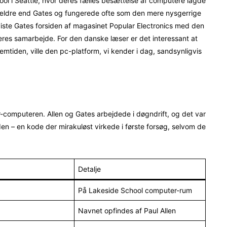
ool i Seattle, hvor deres fælles besættelse af computere lagde
 år ældre end Gates og fungerede ofte som den mere nysgerrige
viste Gates forsiden af magasinet Popular Electronics med den
deres samarbejde. For den danske læser er det interessant at
emtiden, ville den pc-platform, vi kender i dag, sandsynligvis
ir-computeren. Allen og Gates arbejdede i døgndrift, og det var
oden – en kode der mirakuløst virkede i første forsøg, selvom de
Detalje
På Lakeside School computer-rum
Navnet opfindes af Paul Allen