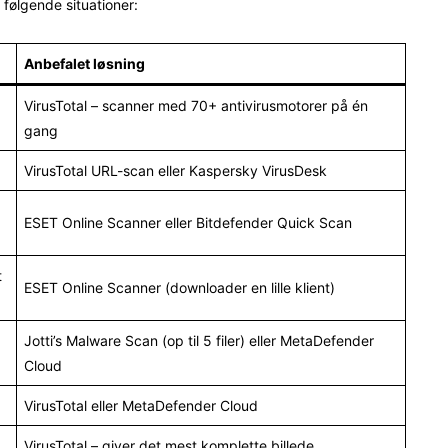
 følgende situationer:
Anbefalet løsning
VirusTotal – scanner med 70+ antivirusmotorer på én
gang
VirusTotal URL-scan eller Kaspersky VirusDesk
ESET Online Scanner eller Bitdefender Quick Scan
t
ESET Online Scanner (downloader en lille klient)
Jotti’s Malware Scan (op til 5 filer) eller MetaDefender
Cloud
VirusTotal eller MetaDefender Cloud
VirusTotal – giver det mest komplette billede