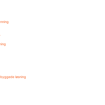
anning
r
ning
ndbyggede løsning