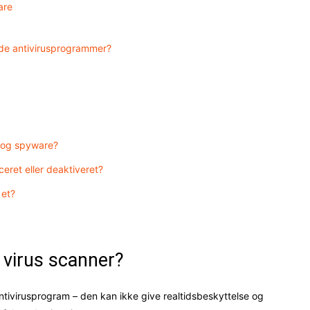
are
rede antivirusprogrammer?
e og spyware?
ceret eller deaktiveret?
 et?
 virus scanner?
 antivirusprogram – den kan ikke give realtidsbeskyttelse og