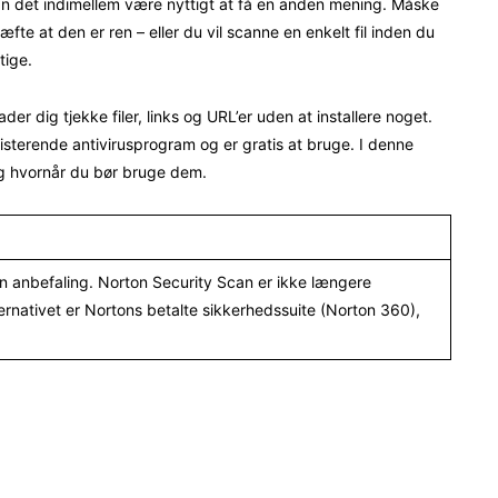
kan det indimellem være nyttigt at få en anden mening. Måske
te at den er ren – eller du vil scanne en enkelt fil inden du
tige.
er dig tjekke filer, links og URL’er uden at installere noget.
sterende antivirusprogram og er gratis at bruge. I denne
g hvornår du bør bruge dem.
en anbefaling. Norton Security Scan er ikke længere
lternativet er Nortons betalte sikkerhedssuite (Norton 360),