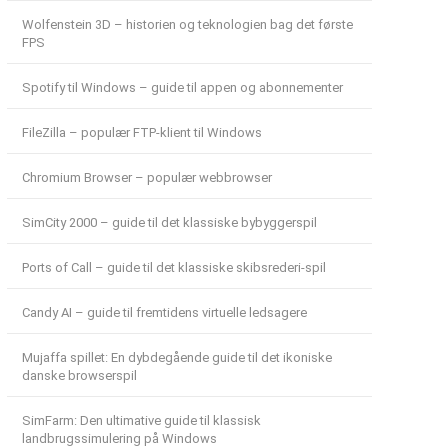
Wolfenstein 3D – historien og teknologien bag det første
FPS
Spotify til Windows – guide til appen og abonnementer
FileZilla – populær FTP-klient til Windows
Chromium Browser – populær webbrowser
SimCity 2000 – guide til det klassiske bybyggerspil
Ports of Call – guide til det klassiske skibsrederi-spil
Candy AI – guide til fremtidens virtuelle ledsagere
Mujaffa spillet: En dybdegående guide til det ikoniske
danske browserspil
SimFarm: Den ultimative guide til klassisk
landbrugssimulering på Windows