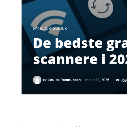
NYHEDER
GUIDER
De bedste gra
scannere i 20
-
469
By
Louise Rasmussen
marts 11, 2026
Facebook
X