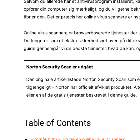
Selvom du allerede har et antivirusprogram installeret, 
opfører din computer sig mærkeligt, og du vil gerne bekræf
åbner den. Det er præcis her online virus scannere er nyt
Online virus scannere er browserbaserede tjenester der lad
De fungerer som et ekstra sikkerhedsnet oven på dit eksi
guide gennemgår vi de bedste tjenester, hvad de kan, o
Norton Security Scan er udgået
Den originale artikel listede Norton Security Scan som 
tilgængeligt – Norton har officielt afviklet produktet. A
eller en af de gratis tjenester beskrevet i denne guide.
Table of Contents
Hvornår bør du bruge en online virus scanner?