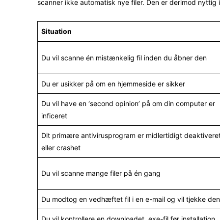
scanner ikke automatisk nye filer. Den er derimod nyttig i
Situation
Du vil scanne én mistænkelig fil inden du åbner den
Du er usikker på om en hjemmeside er sikker
Du vil have en ‘second opinion’ på om din computer er
inficeret
Dit primære antivirusprogram er midlertidigt deaktivere
eller crashet
Du vil scanne mange filer på én gang
Du modtog en vedhæftet fil i en e-mail og vil tjekke den
Du vil kontrollere en downloadet .exe-fil før installation