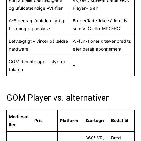
Kan afspille beskædigede
4K/UHD kræver betalt GOM
og ufuldstændige AVI-filer
Player+ plan
A-B gentag-funktion nyttig
Brugerflade ikke så intuitiv
til læring og analyse
som VLC eller MPC-HC
Letvægtigt – virker på ældre
AI-funktioner kræver credits
hardware
eller betalt abonnement
GOM Remote app – styr fra
–
telefon
GOM Player vs. alternativer
Mediespi
Pris
Platform
Særtegn
Bedst til
ller
360° VR,
Bred