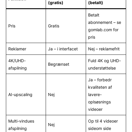
(gratis)
(betalt)
Betalt
abonnement – se
Pris
Gratis
gomlab.com for
pris
Reklamer
Ja – i interfacet
Nej – reklamefrit
4K/UHD-
Fuld 4K og UHD-
Begrænset
afspilning
understøttelse
Ja – forbedr
kvaliteten af
AI-upscaling
Nej
lavere-
oplsøsnings
videoer
Multi-vindues
Op til 4 videoer
Nej
afspilning
sideom side