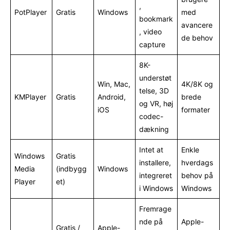
,
PotPlayer
Gratis
Windows
med
bookmark
avancere
, video
de behov
capture
8K-
understøt
Win, Mac,
4K/8K og
telse, 3D
KMPlayer
Gratis
Android,
brede
og VR, høj
iOS
formater
codec-
dækning
Intet at
Enkle
Windows
Gratis
installere,
hverdags
Media
(indbygg
Windows
integreret
behov på
Player
et)
i Windows
Windows
Fremrage
nde på
Apple-
Gratis /
Apple-