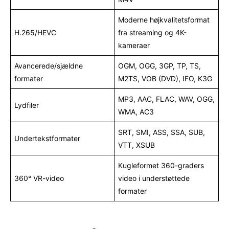
Moderne højkvalitetsformat
H.265/HEVC
fra streaming og 4K-
kameraer
Avancerede/sjældne
OGM, OGG, 3GP, TP, TS,
formater
M2TS, VOB (DVD), IFO, K3G
MP3, AAC, FLAC, WAV, OGG,
Lydfiler
WMA, AC3
SRT, SMI, ASS, SSA, SUB,
Undertekstformater
VTT, XSUB
Kugleformet 360-graders
360° VR-video
video i understøttede
formater