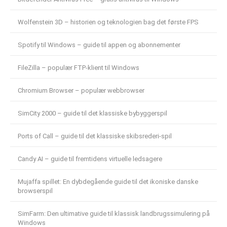
Wolfenstein 3D – historien og teknologien bag det første FPS
Spotify til Windows – guide til appen og abonnementer
FileZilla – populær FTP-klient til Windows
Chromium Browser – populær webbrowser
SimCity 2000 – guide til det klassiske bybyggerspil
Ports of Call – guide til det klassiske skibsrederi-spil
Candy AI – guide til fremtidens virtuelle ledsagere
Mujaffa spillet: En dybdegående guide til det ikoniske danske
browserspil
SimFarm: Den ultimative guide til klassisk landbrugssimulering på
Windows