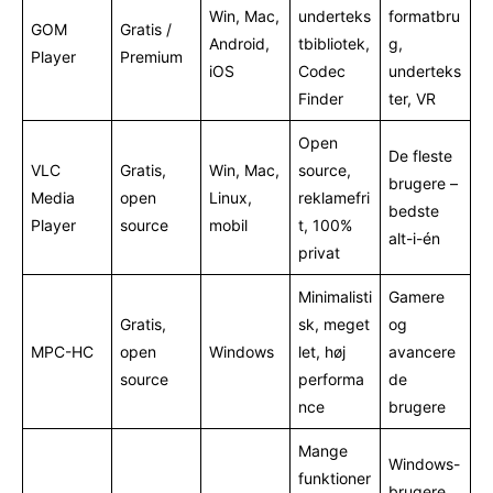
Win, Mac,
underteks
formatbru
GOM
Gratis /
Android,
tbibliotek,
g,
Player
Premium
iOS
Codec
underteks
Finder
ter, VR
Open
De fleste
VLC
Gratis,
Win, Mac,
source,
brugere –
Media
open
Linux,
reklamefri
bedste
Player
source
mobil
t, 100%
alt-i-én
privat
Minimalisti
Gamere
Gratis,
sk, meget
og
MPC-HC
open
Windows
let, høj
avancere
source
performa
de
nce
brugere
Mange
Windows-
funktioner
brugere