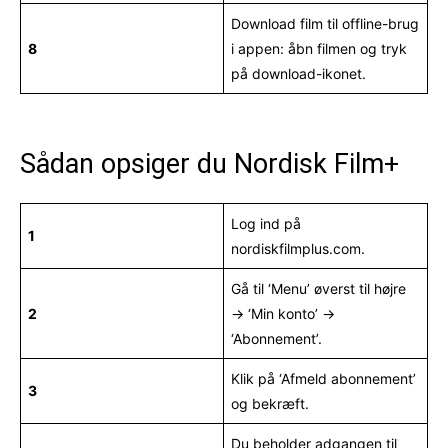
Download film til offline-brug
8
i appen: åbn filmen og tryk
på download-ikonet.
Sådan opsiger du Nordisk Film+
Log ind på
1
nordiskfilmplus.com.
Gå til ‘Menu’ øverst til højre
2
→ ‘Min konto’ →
‘Abonnement’.
Klik på ‘Afmeld abonnement’
3
og bekræft.
Du beholder adgangen til