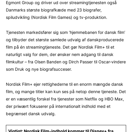
Egmont Group og driver ud over streamingtjenesten også
Danmarks største biografkæde med 23 biografer,
spiludvikling (Nordisk Film Games) og tv-produktion.
Tjenesten markedsfører sig som ‘hjemmebanen for dansk film’
og tilbyder det største samlede udvalg af danskproducerede
film på én streamingtjeneste. Det gør Nordisk Film+ til et
naturligt valg for dem, der ønsker nem adgang til dansk
filmkultur – fra Olsen Banden og Dirch Passer til Oscar-vindere
som Druk og nye biografsucceser.
Nordisk Film+ ejer rettighederne til en enorm mængde dansk
film, og mange titler kan kun ses på netop denne tjeneste. Det
er en væsentlig forskel fra tjenester som Netflix og HBO Max,
der priмært fokuserer på internationalt indhold med et
begrænset dansk udvalg.
Vigtigt: Nordisk Film-indhold kommer til Disney+ fra