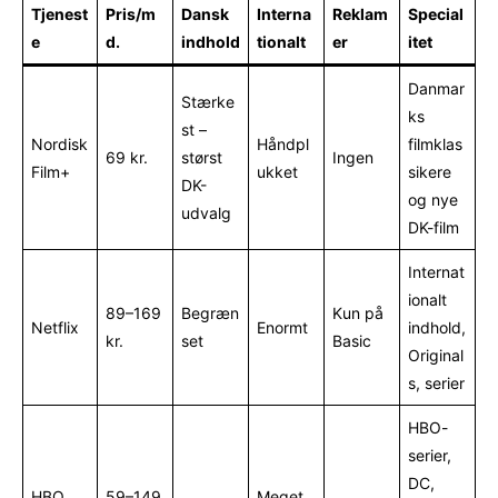
Tjenest
Pris/m
Dansk
Interna
Reklam
Special
e
d.
indhold
tionalt
er
itet
Danmar
Stærke
ks
st –
Nordisk
Håndpl
filmklas
69 kr.
størst
Ingen
Film+
ukket
sikere
DK-
og nye
udvalg
DK-film
Internat
ionalt
89–169
Begræn
Kun på
Netflix
Enormt
indhold,
kr.
set
Basic
Original
s, serier
HBO-
serier,
DC,
HBO
59–149
Meget