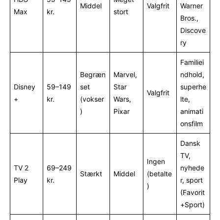
Middel
Valgfrit
Warner
Max
kr.
stort
Bros.,
Discove
ry
Familiei
Begræn
Marvel,
ndhold,
Disney
59–149
set
Star
superhe
Valgfrit
+
kr.
(vokser
Wars,
lte,
)
Pixar
animati
onsfilm
Dansk
TV,
Ingen
TV 2
69–249
nyhede
Stærkt
Middel
(betalte
Play
kr.
r, sport
)
(Favorit
+Sport)