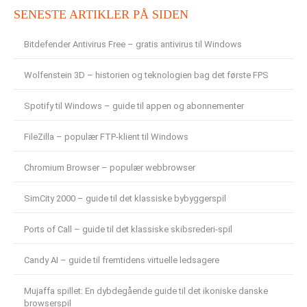
SENESTE ARTIKLER PÅ SIDEN
Bitdefender Antivirus Free – gratis antivirus til Windows
Wolfenstein 3D – historien og teknologien bag det første FPS
Spotify til Windows – guide til appen og abonnementer
FileZilla – populær FTP-klient til Windows
Chromium Browser – populær webbrowser
SimCity 2000 – guide til det klassiske bybyggerspil
Ports of Call – guide til det klassiske skibsrederi-spil
Candy AI – guide til fremtidens virtuelle ledsagere
Mujaffa spillet: En dybdegående guide til det ikoniske danske
browserspil