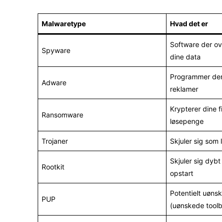
Malwaretype
Hvad det er
Software der o
Spyware
dine data
Programmer der
Adware
reklamer
Krypterer dine f
Ransomware
løsepenge
Trojaner
Skjuler sig som 
Skjuler sig dyb
Rootkit
opstart
Potentielt uøn
PUP
(uønskede toolb