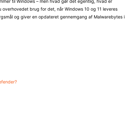
mmer til Windows – men hvad gør det egentlig, hvad er
du overhovedet brug for det, når Windows 10 og 11 leveres
rgsmål og giver en opdateret gennemgang af Malwarebytes i
efender?