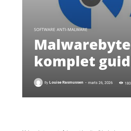
SOFTWARE
ANTI-MALWARE
Malwarebytes
komplet guid
-
180
By
Louise Rasmussen
marts 26, 2026
Facebook
X