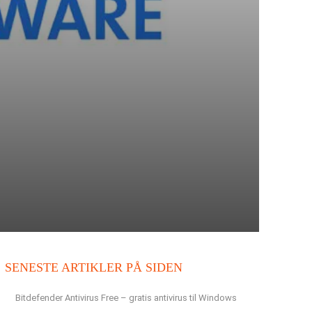
SENESTE ARTIKLER PÅ SIDEN
Bitdefender Antivirus Free – gratis antivirus til Windows