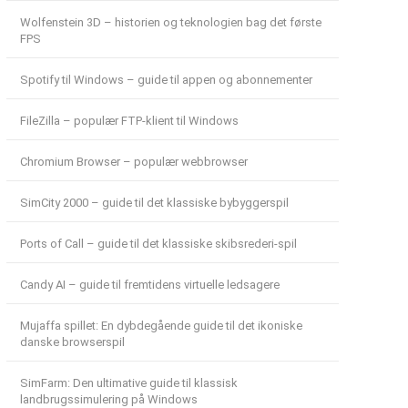
Wolfenstein 3D – historien og teknologien bag det første
FPS
Spotify til Windows – guide til appen og abonnementer
FileZilla – populær FTP-klient til Windows
Chromium Browser – populær webbrowser
SimCity 2000 – guide til det klassiske bybyggerspil
Ports of Call – guide til det klassiske skibsrederi-spil
Candy AI – guide til fremtidens virtuelle ledsagere
Mujaffa spillet: En dybdegående guide til det ikoniske
danske browserspil
SimFarm: Den ultimative guide til klassisk
landbrugssimulering på Windows