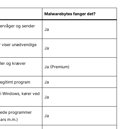
Malwarebytes fanger det?
vervåger og sender
Ja
 viser unødvendige
Ja
iler og kræver
Ja (Premium)
legitimt program
Ja
t i Windows, kører ved
Ja
skede programmer
Ja
ars m.m.)