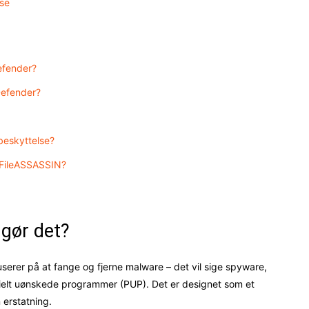
se
efender?
Defender?
sbeskyttelse?
 FileASSASSIN?
gør det?
serer på at fange og fjerne malware – det vil sige spyware,
tielt uønskede programmer (PUP). Det er designet som et
 erstatning.