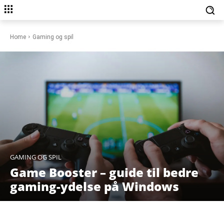
Home
Gaming og spil
GAMING OG SPIL
Game Booster – guide til bedre
gaming-ydelse på Windows
Facebook
X
Pinterest
WhatsAp