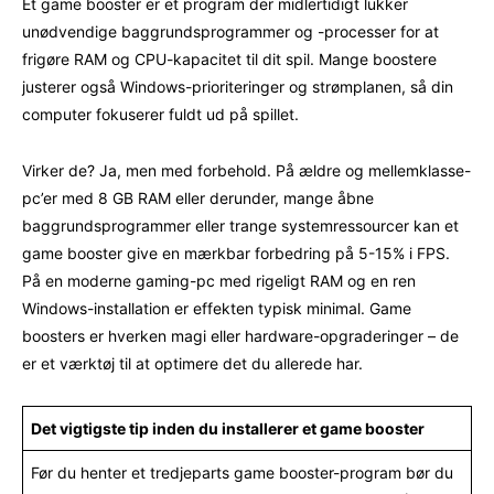
Et game booster er et program der midlertidigt lukker
unødvendige baggrundsprogrammer og -processer for at
frigøre RAM og CPU-kapacitet til dit spil. Mange boostere
justerer også Windows-prioriteringer og strømplanen, så din
computer fokuserer fuldt ud på spillet.
Virker de? Ja, men med forbehold. På ældre og mellemklasse-
pc’er med 8 GB RAM eller derunder, mange åbne
baggrundsprogrammer eller trange systemressourcer kan et
game booster give en mærkbar forbedring på 5-15% i FPS.
På en moderne gaming-pc med rigeligt RAM og en ren
Windows-installation er effekten typisk minimal. Game
boosters er hverken magi eller hardware-opgraderinger – de
er et værktøj til at optimere det du allerede har.
Det vigtigste tip inden du installerer et game booster
Før du henter et tredjeparts game booster-program bør du