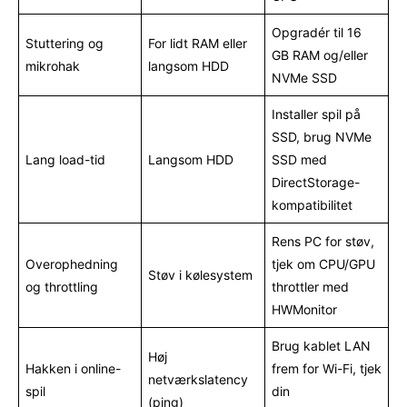
Opgradér til 16
Stuttering og
For lidt RAM eller
GB RAM og/eller
mikrohak
langsom HDD
NVMe SSD
Installer spil på
SSD, brug NVMe
Lang load-tid
Langsom HDD
SSD med
DirectStorage-
kompatibilitet
Rens PC for støv,
Overophedning
tjek om CPU/GPU
Støv i kølesystem
og throttling
throttler med
HWMonitor
Brug kablet LAN
Høj
Hakken i online-
frem for Wi-Fi, tjek
netværkslatency
spil
din
(ping)