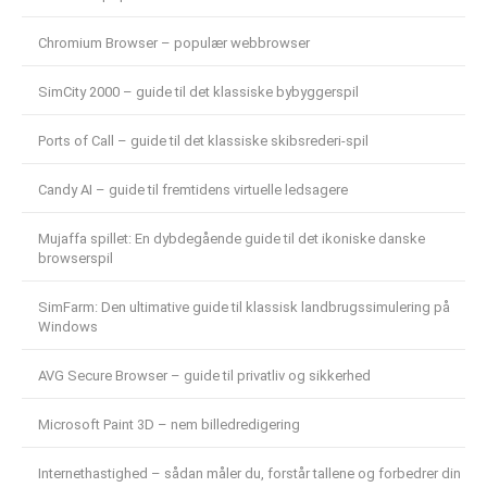
Chromium Browser – populær webbrowser
SimCity 2000 – guide til det klassiske bybyggerspil
Ports of Call – guide til det klassiske skibsrederi-spil
Candy AI – guide til fremtidens virtuelle ledsagere
Mujaffa spillet: En dybdegående guide til det ikoniske danske
browserspil
SimFarm: Den ultimative guide til klassisk landbrugssimulering på
Windows
AVG Secure Browser – guide til privatliv og sikkerhed
Microsoft Paint 3D – nem billedredigering
Internethastighed – sådan måler du, forstår tallene og forbedrer din