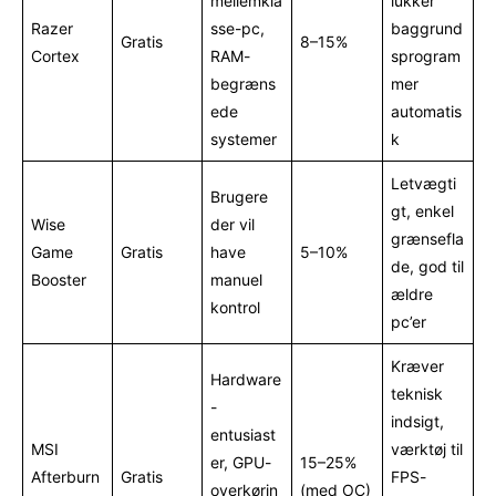
mellemkla
lukker
Razer
sse-pc,
baggrund
Gratis
8–15%
Cortex
RAM-
sprogram
begræns
mer
ede
automatis
systemer
k
Letvægti
Brugere
gt, enkel
Wise
der vil
grænsefla
Game
Gratis
have
5–10%
de, god til
Booster
manuel
ældre
kontrol
pc’er
Kræver
Hardware
teknisk
-
indsigt,
entusiast
MSI
værktøj til
er, GPU-
15–25%
Afterburn
Gratis
FPS-
overkørin
(med OC)