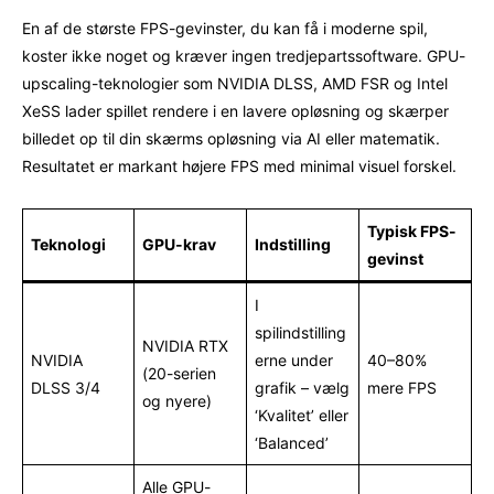
En af de største FPS-gevinster, du kan få i moderne spil,
koster ikke noget og kræver ingen tredjepartssoftware. GPU-
upscaling-teknologier som NVIDIA DLSS, AMD FSR og Intel
XeSS lader spillet rendere i en lavere opløsning og skærper
billedet op til din skærms opløsning via AI eller matematik.
Resultatet er markant højere FPS med minimal visuel forskel.
Typisk FPS-
Teknologi
GPU-krav
Indstilling
gevinst
I
spilindstilling
NVIDIA RTX
NVIDIA
erne under
40–80%
(20-serien
DLSS 3/4
grafik – vælg
mere FPS
og nyere)
‘Kvalitet’ eller
‘Balanced’
Alle GPU-