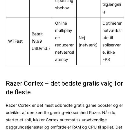
tilpasning
tilgængeli
sbehov
g
Online
Optimerer
multiplay
netværksr
Betalt
er:
Nej
ute til
WTFast
(9,99
reducerer
(netværk)
spilserver
USD/md.)
netværksl
e, ikke
atency
FPS
Razer Cortex – det bedste gratis valg for
de fleste
Razer Cortex er det mest udbredte gratis game booster og er
udviklet af den kendte gaming-virksomhed Razer. Når du
starter et spil, lukker Cortex automatisk unødvendige
baggrundstjenester og omfordeler RAM og CPU til spillet. Det