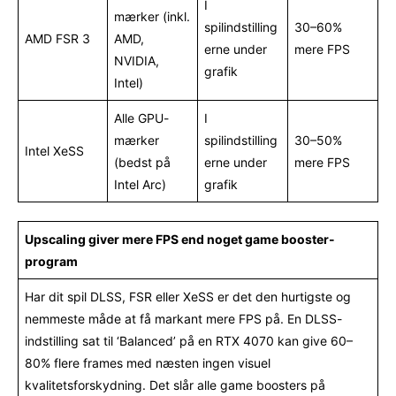
I
mærker (inkl.
spilindstilling
30–60%
AMD FSR 3
AMD,
erne under
mere FPS
NVIDIA,
grafik
Intel)
Alle GPU-
I
mærker
spilindstilling
30–50%
Intel XeSS
(bedst på
erne under
mere FPS
Intel Arc)
grafik
Upscaling giver mere FPS end noget game booster-
program
Har dit spil DLSS, FSR eller XeSS er det den hurtigste og
nemmeste måde at få markant mere FPS på. En DLSS-
indstilling sat til ‘Balanced’ på en RTX 4070 kan give 60–
80% flere frames med næsten ingen visuel
kvalitetsforskydning. Det slår alle game boosters på