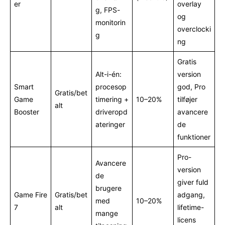
er
overlay
g, FPS-
og
monitorin
overclocki
g
ng
Gratis
Alt-i-én:
version
Smart
procesop
god, Pro
Gratis/bet
Game
timering +
10–20%
tilføjer
alt
Booster
driveropd
avancere
ateringer
de
funktioner
Pro-
Avancere
version
de
giver fuld
brugere
Game Fire
Gratis/bet
adgang,
med
10–20%
7
alt
lifetime-
mange
licens