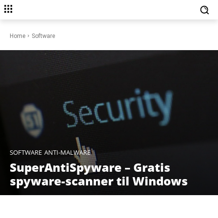
Home
Software
SOFTWARE
ANTI-MALWARE
SuperAntiSpyware – Gratis
spyware-scanner til Windows
Facebook
X
Pinterest
WhatsAp