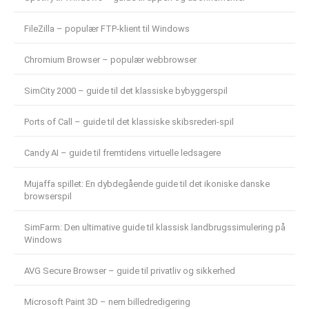
FileZilla – populær FTP-klient til Windows
Chromium Browser – populær webbrowser
SimCity 2000 – guide til det klassiske bybyggerspil
Ports of Call – guide til det klassiske skibsrederi-spil
Candy AI – guide til fremtidens virtuelle ledsagere
Mujaffa spillet: En dybdegående guide til det ikoniske danske
browserspil
SimFarm: Den ultimative guide til klassisk landbrugssimulering på
Windows
AVG Secure Browser – guide til privatliv og sikkerhed
Microsoft Paint 3D – nem billedredigering