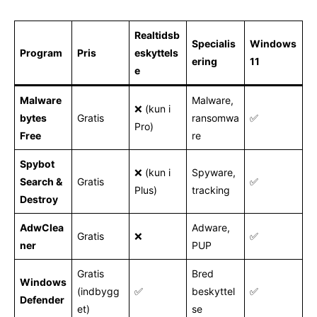
Realtidsb
Specialis
Windows
Program
Pris
eskyttels
ering
11
e
Malware
Malware,
❌ (kun i
bytes
Gratis
ransomwa
✅
Pro)
Free
re
Spybot
❌ (kun i
Spyware,
Search &
Gratis
✅
Plus)
tracking
Destroy
AdwClea
Adware,
Gratis
❌
✅
ner
PUP
Gratis
Bred
Windows
(indbygg
✅
beskyttel
✅
Defender
et)
se