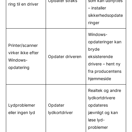
Opdater straks
som kan udnyttes
ring til en driver
– installer
sikkerhedsopdate
ringer
Windows-
opdateringer kan
Printer/scanner
bryde
virker ikke efter
Opdater driveren
eksisterende
Windows-
drivere – hent ny
opdatering
fra producentens
hjemmeside
Realtek og andre
lydkortdrivere
Lydproblemer
Opdater
opdateres
eller ingen lyd
lydkortdriver
jævnligt og kan
løse lyd-
problemer