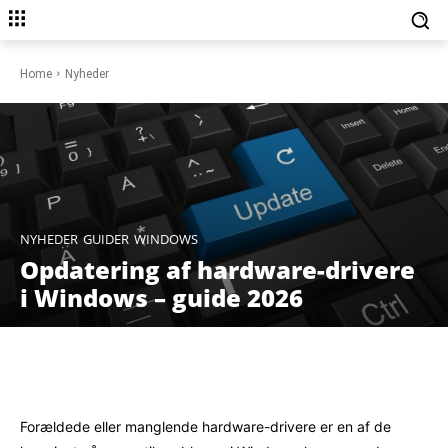
Home
Nyheder
NYHEDER
GUIDER
WINDOWS
Opdatering af hardware-drivere
i Windows – guide 2026
Facebook
X
Pinterest
WhatsAp
Forældede eller manglende hardware-drivere er en af de