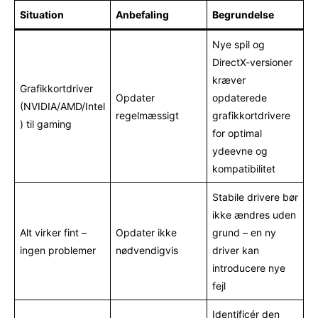
Situation
Anbefaling
Begrundelse
Nye spil og
DirectX-versioner
kræver
Grafikkortdriver
Opdater
opdaterede
(NVIDIA/AMD/Intel
regelmæssigt
grafikkortdrivere
) til gaming
for optimal
ydeevne og
kompatibilitet
Stabile drivere bør
ikke ændres uden
Alt virker fint –
Opdater ikke
grund – en ny
ingen problemer
nødvendigvis
driver kan
introducere nye
fejl
Identificér den