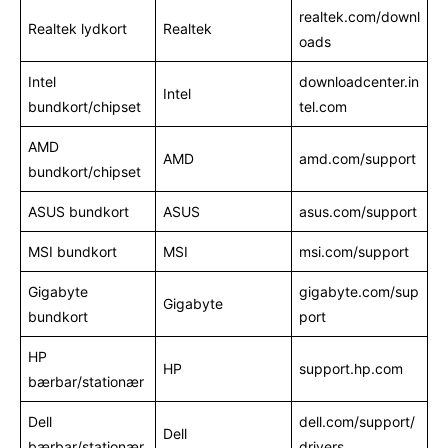
realtek.com/downl
Realtek lydkort
Realtek
oads
Intel
downloadcenter.in
Intel
bundkort/chipset
tel.com
AMD
AMD
amd.com/support
bundkort/chipset
ASUS bundkort
ASUS
asus.com/support
MSI bundkort
MSI
msi.com/support
Gigabyte
gigabyte.com/sup
Gigabyte
bundkort
port
HP
HP
support.hp.com
bærbar/stationær
Dell
dell.com/support/
Dell
bærbar/stationær
drivers