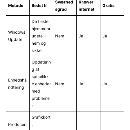
Sværhed
Kræver
Metode
Bedst til
Gratis
sgrad
internet
De fleste
hjemmebr
Windows
ugere –
Nem
Ja
Ja
Update
nem og
sikker
Opdaterin
g af
specifikk
Enhedshå
e enheder
Nem
Ja
Ja
ndtering
med
probleme
r
Grafikkort
Producen
,