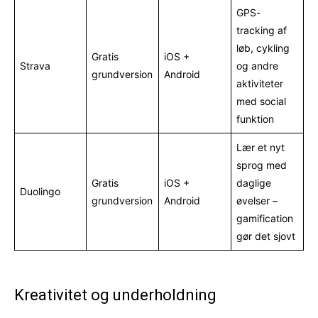
GPS-
tracking af
løb, cykling
Gratis
iOS +
Strava
og andre
grundversion
Android
aktiviteter
med social
funktion
Lær et nyt
sprog med
Gratis
iOS +
daglige
Duolingo
grundversion
Android
øvelser –
gamification
gør det sjovt
Kreativitet og underholdning