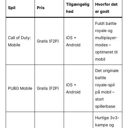
Tilgængelig
Hvorfor det
Spil
Pris
hed
er godt
Fuldt battle
royale og
Call of Duty:
iOS +
multiplayer-
Gratis (F2P)
Mobile
Android
modes –
optimeret til
mobil
Det originale
battle
iOS +
royale-spil
PUBG Mobile
Gratis (F2P)
Android
på mobil –
stort
spillerbase
Hurtige 3v3-
kampe og