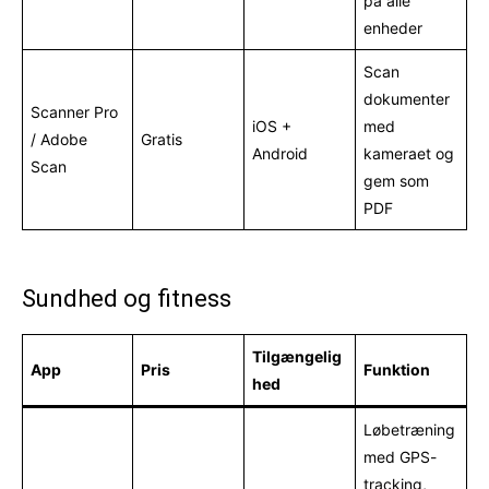
på alle
enheder
Scan
dokumenter
Scanner Pro
iOS +
med
/ Adobe
Gratis
Android
kameraet og
Scan
gem som
PDF
Sundhed og fitness
Tilgængelig
App
Pris
Funktion
hed
Løbetræning
med GPS-
tracking,