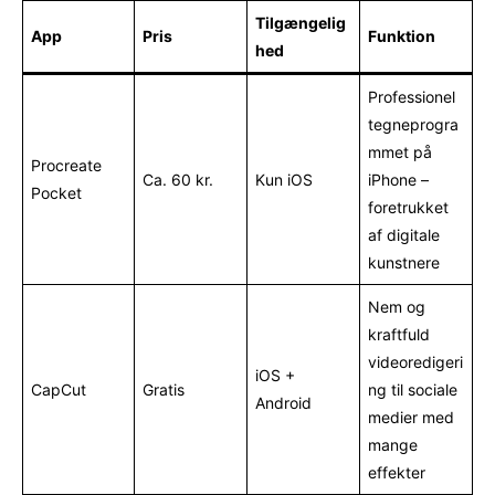
Tilgængelig
App
Pris
Funktion
hed
Professionel
tegneprogra
mmet på
Procreate
Ca. 60 kr.
Kun iOS
iPhone –
Pocket
foretrukket
af digitale
kunstnere
Nem og
kraftfuld
videoredigeri
iOS +
CapCut
Gratis
ng til sociale
Android
medier med
mange
effekter