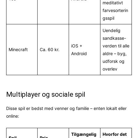
meditativt
farvesorterin
gsspil
Uendelig
sandkasse-
iOS +
verden til alle
Minecraft
Ca. 60 kr.
Android
aldre – byg,
udforsk og
overlev
Multiplayer og sociale spil
Disse spil er bedst med venner og familie – enten lokalt eller
online:
Tilgængelig
Hvorfor det
Spil
Pris