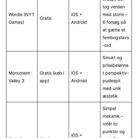
tog verden
Wordle (NYT
iOS +
med storm –
Gratis
Games)
Android
6 forsøg på
at gætte et
fembogstavs
-ord
Smukt og
prisebelønne
Monument
Gratis (køb i
iOS +
t perspektiv-
Valley 3
app)
Android
puslespil
med unik
æstetik
Simpel
mekanik –
rotér to
punkter og
iOS +