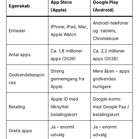
App Store
Google Play
Egenskab
(Apple)
(Android)
Android-telefoner
iPhone, iPad, Mac,
Enheder
og -tablets,
Apple Watch
Chromebook
Ca. 1,8 millioner
Ca. 2,2 millioner
Antal apps
apps (2026)
apps (2026)
Streng
Mere åben – apps
Godkendelsespro
gennemgang fra
godkendes
ces
Apple
hurtigere
Apple ID med
Google-konto
Betaling
tilknyttet
med Google Pay /
betalingskort
betalingskort
Ja – enormt
Ja – enormt
Gratis apps
udvalg
udvalg