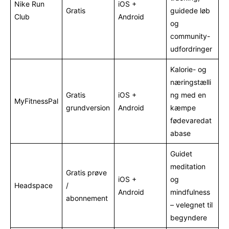
Nike Run
iOS +
Gratis
guidede løb
Club
Android
og
community-
udfordringer
Kalorie- og
næringstælli
Gratis
iOS +
ng med en
MyFitnessPal
grundversion
Android
kæmpe
fødevaredat
abase
Guidet
meditation
Gratis prøve
iOS +
og
Headspace
/
Android
mindfulness
abonnement
– velegnet til
begyndere