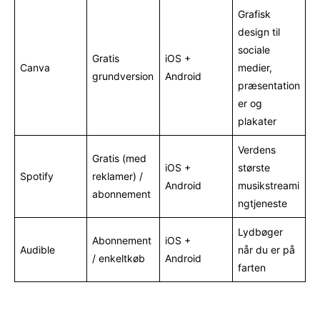
Grafisk
design til
sociale
Gratis
iOS +
Canva
medier,
grundversion
Android
præsentation
er og
plakater
Verdens
Gratis (med
iOS +
største
Spotify
reklamer) /
Android
musikstreami
abonnement
ngtjeneste
Lydbøger
Abonnement
iOS +
Audible
når du er på
/ enkeltkøb
Android
farten