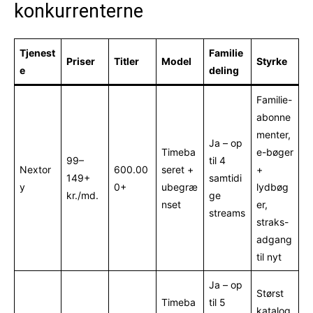
konkurrenterne
Tjenest
Familie
Priser
Titler
Model
Styrke
e
deling
Familie-
abonne
menter,
Ja – op
Timeba
e-bøger
99–
til 4
Nextor
600.00
seret +
+
149+
samtidi
y
0+
ubegræ
lydbøg
kr./md.
ge
nset
er,
streams
straks-
adgang
til nyt
Ja – op
Størst
Timeba
til 5
katalog,