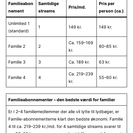
Familieabon
Samtidige
Pris per
Pris/md.
nement
streams
person (ca.)
Unlimited 1
1
149 kr.
149 kr.
(standard)
Ca. 159–169
Familie 2
2
80–85 kr.
kr.
Familie 3
3
Ca. 189 kr.
63 kr.
Ca. 219–239
Familie 4
4
55–60 kr.
kr.
Familieabonnementer – den bedste værdi for familier
Er I 2–4 familiemedlemmer der alle vil lytte til lydbøger, er
Familie-abonnementerne klart den bedste økonomi. Familie
4 til ca. 219–239 kr./md. for 4 samtidige streams svarer til