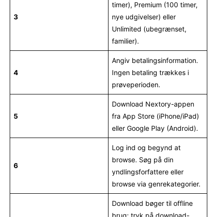
timer), Premium (100 timer,
3
nye udgivelser) eller
Unlimited (ubegrænset,
familier).
Angiv betalingsinformation.
4
Ingen betaling trækkes i
prøveperioden.
Download Nextory-appen
5
fra App Store (iPhone/iPad)
eller Google Play (Android).
Log ind og begynd at
browse. Søg på din
6
yndlingsforfattere eller
browse via genrekategorier.
Download bøger til offline
brug: tryk på download-