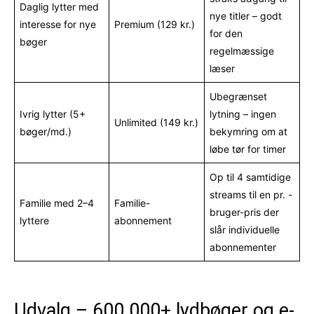
Daglig lytter med
nye titler – godt
interesse for nye
Premium (129 kr.)
for den
bøger
regelmæssige
læser
Ubegrænset
Ivrig lytter (5+
lytning – ingen
Unlimited (149 kr.)
bøger/md.)
bekymring om at
løbe tør for timer
Op til 4 samtidige
streams til en pr. -
Familie med 2–4
Familie-
bruger-pris der
lyttere
abonnement
slår individuelle
abonnementer
Udvalg – 600.000+ lydbøger og e-