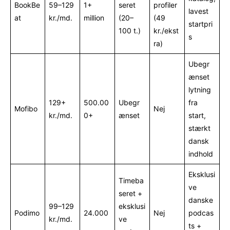
BookBe
59–129
1+
seret
profiler
lavest
at
kr./md.
million
(20–
(49
startpri
100 t.)
kr./ekst
s
ra)
Ubegr
ænset
lytning
129+
500.00
Ubegr
fra
Mofibo
Nej
kr./md.
0+
ænset
start,
stærkt
dansk
indhold
Eksklusi
Timeba
ve
seret +
danske
99–129
eksklusi
Podimo
24.000
Nej
podcas
kr./md.
ve
ts +