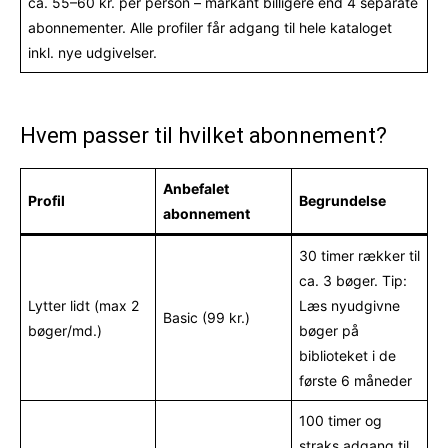
ca. 55–60 kr. per person – markant billigere end 4 separate
abonnementer. Alle profiler får adgang til hele kataloget
inkl. nye udgivelser.
Hvem passer til hvilket abonnement?
Anbefalet
Profil
Begrundelse
abonnement
30 timer rækker til
ca. 3 bøger. Tip:
Lytter lidt (max 2
Læs nyudgivne
Basic (99 kr.)
bøger/md.)
bøger på
biblioteket i de
første 6 måneder
100 timer og
straks adgang til