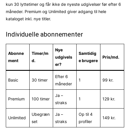
kun 30 lyttetimer og får ikke de nyeste udgivelser før efter 6
måneder. Premium og Unlimited giver adgang til hele
kataloget inkl. nye titler.
Individuelle abonnementer
Nye
Abonne
Timer/m
Samtidig
udgivels
Pris/md.
ment
d.
e brugere
er?
Efter 6
Basic
30 timer
1
99 kr.
måneder
Ja –
Premium
100 timer
1
129 kr.
straks
Ubegræn
Ja –
Op til 4
Unlimited
149 kr.
set
straks
profiler