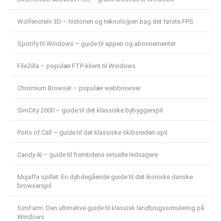
Wolfenstein 3D – historien og teknologien bag det første FPS
Spotify til Windows – guide til appen og abonnementer
FileZilla – populær FTP-klient til Windows
Chromium Browser – populær webbrowser
SimCity 2000 – guide til det klassiske bybyggerspil
Ports of Call – guide til det klassiske skibsrederi-spil
Candy AI – guide til fremtidens virtuelle ledsagere
Mujaffa spillet: En dybdegående guide til det ikoniske danske
browserspil
SimFarm: Den ultimative guide til klassisk landbrugssimulering på
Windows