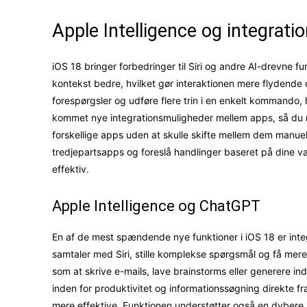
Apple Intelligence og integrati
iOS 18 bringer forbedringer til Siri og andre AI-drevne funk
kontekst bedre, hvilket gør interaktionen mere flydende 
forespørgsler og udføre flere trin i en enkelt kommando,
kommet nye integrationsmuligheder mellem apps, så du 
forskellige apps uden at skulle skifte mellem dem manu
tredjepartsapps og foreslå handlinger baseret på dine v
effektiv.
Apple Intelligence og ChatGPT
En af de mest spændende nye funktioner i iOS 18 er in
samtaler med Siri, stille komplekse spørgsmål og få mere
som at skrive e-mails, lave brainstorms eller generere i
inden for produktivitet og informationssøgning direkte 
mere effektive. Funktionen understøtter også en dybere i