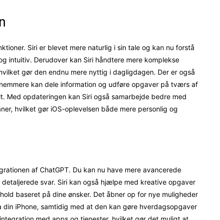
on
tioner. Siri er blevet mere naturlig i sin tale og kan nu forstå
og intuitiv. Derudover kan Siri håndtere mere komplekse
 hvilket gør den endnu mere nyttig i dagligdagen. Der er også
nemmere kan dele information og udføre opgaver på tværs af
elt. Med opdateringen kan Siri også samarbejde bedre med
aner, hvilket gør iOS-oplevelsen både mere personlig og
tegrationen af ChatGPT. Du kan nu have mere avancerede
 detaljerede svar. Siri kan også hjælpe med kreative opgaver
ndhold baseret på dine ønsker. Det åbner op for nye muligheder
fra din iPhone, samtidig med at den kan gøre hverdagsopgaver
ntegration med apps og tjenester, hvilket gør det muligt at