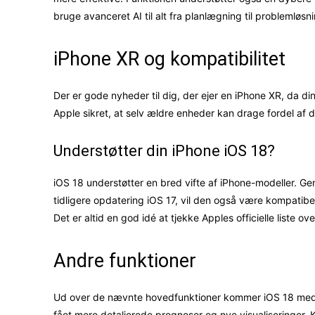
bruge avanceret AI til alt fra planlægning til problemløsn
iPhone XR og kompatibilitet
Der er gode nyheder til dig, der ejer en iPhone XR, da 
Apple sikret, at selv ældre enheder kan drage fordel a
Understøtter din iPhone iOS 18?
iOS 18 understøtter en bred vifte af iPhone-modeller. Gen
tidligere opdatering iOS 17, vil den også være kompatibe
Det er altid en god idé at tjekke Apples officielle liste o
Andre funktioner
Ud over de nævnte hovedfunktioner kommer iOS 18 med 
fået mere detaljerede prognoser og nye visualiseringer. K