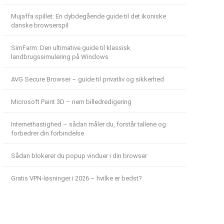
Mujaffa spillet: En dybdegående guide til det ikoniske
danske browserspil
SimFarm: Den ultimative guide til klassisk
landbrugssimulering på Windows
AVG Secure Browser – guide til privatliv og sikkerhed
Microsoft Paint 3D – nem billedredigering
Internethastighed – sådan måler du, forstår tallene og
forbedrer din forbindelse
Sådan blokerer du popup vinduer i din browser
Gratis VPN-løsninger i 2026 – hvilke er bedst?