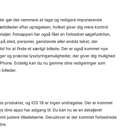
 der gør det nemmere at tage og redigere imponerende
tbilleder efter optagelsen, hvilket giver dig mere kontrol
taljer. Fotoappen har også fået en forbedret søgefunktion,
 på sted, personer, genstande eller endda tekst, der
 tid for at finde et særligt billede. Der er også kommet nye
ger og præcise lysstyringsmuligheder, der giver dig mulighed
in iPhone. Endelig kan du nu gemme dine redigeringer som
billeder.
deres produkter, og iOS 18 er ingen undtagelse. Der er kommet
ata dine apps har adgang til. Du kan nu se en detaljeret
emt justere tilladelserne. Derudover er der kommet forbedrede
dre.