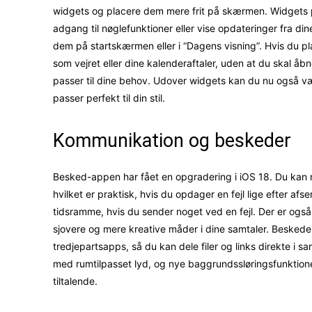
widgets og placere dem mere frit på skærmen. Widgets p
adgang til nøglefunktioner eller vise opdateringer fra d
dem på startskærmen eller i “Dagens visning”. Hvis du pl
som vejret eller dine kalenderaftaler, uden at du skal åb
passer til dine behov. Udover widgets kan du nu også v
passer perfekt til din stil.
Kommunikation og beskeder
Besked-appen har fået en opgradering i iOS 18. Du kan 
hvilket er praktisk, hvis du opdager en fejl lige efter 
tidsramme, hvis du sender noget ved en fejl. Der er ogs
sjovere og mere kreative måder i dine samtaler. Beskede
tredjepartsapps, så du kan dele filer og links direkte i s
med rumtilpasset lyd, og nye baggrundssløringsfunktione
tiltalende.