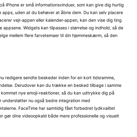
å iPhone er små informationsvinduer, som kan give dig hurtig
ine apps, uden at du behøver at åbne dem. Du kan selv placere
acerer vejr-appen eller kalender-appen, kan den vise dig ting
ne appsene. Widgets kan tilpasses i størrelse og indhold, så de
ælge mellem flere farvetemaer til din hjemmeskærm, så den
nu redigere sendte beskeder inden for en kort tidsramme,
afsendelse. Derudover kan du trække en besked tilbage i samme
å kommet nye emoji-reaktioner, så du kan udtrykke dig på
r understøtter nu også bedre integration med
amtalerne. FaceTime har samtidig fået forbedret lydkvalitet
r gør dine videoopkald både mere professionelle og visuelt