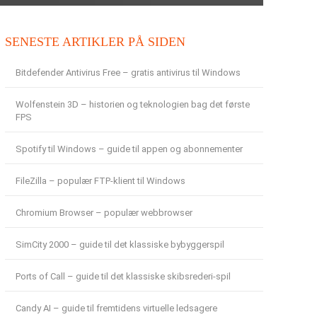
SENESTE ARTIKLER PÅ SIDEN
Bitdefender Antivirus Free – gratis antivirus til Windows
Wolfenstein 3D – historien og teknologien bag det første
FPS
Spotify til Windows – guide til appen og abonnementer
FileZilla – populær FTP-klient til Windows
Chromium Browser – populær webbrowser
SimCity 2000 – guide til det klassiske bybyggerspil
Ports of Call – guide til det klassiske skibsrederi-spil
Candy AI – guide til fremtidens virtuelle ledsagere