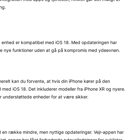
ing.
din enhed er kompatibel med iOS 18. Med opdateringen har
f de nye funktioner uden at gå på kompromis med ydeevnen.
erelt kan du forvente, at hvis din iPhone kører på den
l med iOS 18. Det inkluderer modeller fra iPhone XR og nyere.
ver understøttede enheder for at være sikker.
en række mindre, men nyttige opdateringer. Vejr-appen har
ort-appen har fået forbedrede rutevejledninger for cyklister