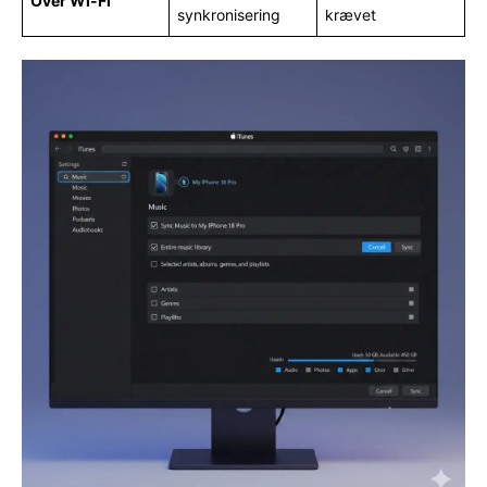
Over Wi-Fi
synkronisering
krævet