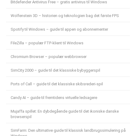
Bitdefender Antivirus Free – gratis antivirus til Windows
Wolfenstein 3D – historien og teknologien bag det første FPS
Spotify til Windows – guide til appen og abonnementer
FileZilla – populær FTP-klient til Windows
Chromium Browser – populær webbrowser
SimCity 2000 – guide til det klassiske bybyggerspil
Ports of Call – guide til det klassiske skibsrederi-spil
Candy AI – guide til fremtidens virtuelle ledsagere
Mujaffa spillet: En dybdegående guide til det ikoniske danske
browserspil
SimFarm: Den ultimative guide til klassisk landbrugssimulering på
Windows