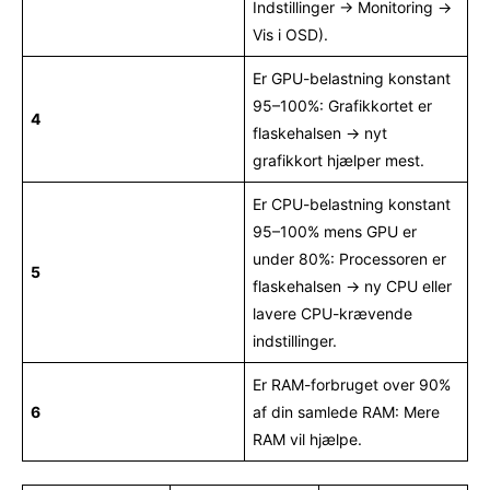
Indstillinger → Monitoring →
Vis i OSD).
Er GPU-belastning konstant
95–100%: Grafikkortet er
4
flaskehalsen → nyt
grafikkort hjælper mest.
Er CPU-belastning konstant
95–100% mens GPU er
under 80%: Processoren er
5
flaskehalsen → ny CPU eller
lavere CPU-krævende
indstillinger.
Er RAM-forbruget over 90%
6
af din samlede RAM: Mere
RAM vil hjælpe.