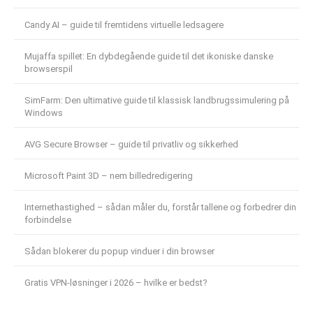
Candy AI – guide til fremtidens virtuelle ledsagere
Mujaffa spillet: En dybdegående guide til det ikoniske danske
browserspil
SimFarm: Den ultimative guide til klassisk landbrugssimulering på
Windows
AVG Secure Browser – guide til privatliv og sikkerhed
Microsoft Paint 3D – nem billedredigering
Internethastighed – sådan måler du, forstår tallene og forbedrer din
forbindelse
Sådan blokerer du popup vinduer i din browser
Gratis VPN-løsninger i 2026 – hvilke er bedst?