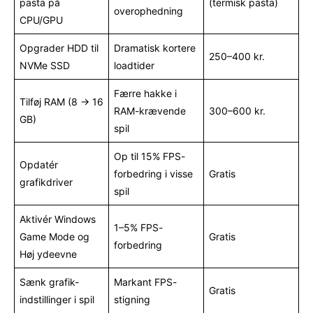
pasta på
(termisk pasta)
overophedning
CPU/GPU
Opgrader HDD til
Dramatisk kortere
250–400 kr.
NVMe SSD
loadtider
Færre hakke i
Tilføj RAM (8 → 16
RAM-krævende
300–600 kr.
GB)
spil
Op til 15% FPS-
Opdatér
forbedring i visse
Gratis
grafikdriver
spil
Aktivér Windows
1–5% FPS-
Game Mode og
Gratis
forbedring
Høj ydeevne
Sænk grafik-
Markant FPS-
Gratis
indstillinger i spil
stigning