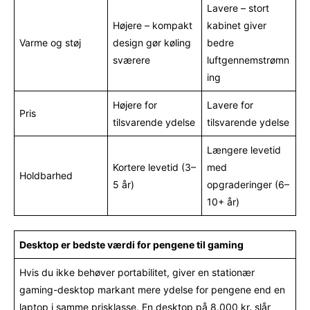
Lavere – stort
Højere – kompakt
kabinet giver
Varme og støj
design gør køling
bedre
sværere
luftgennemstrømn
ing
Højere for
Lavere for
Pris
tilsvarende ydelse
tilsvarende ydelse
Længere levetid
Kortere levetid (3–
med
Holdbarhed
5 år)
opgraderinger (6–
10+ år)
Desktop er bedste værdi for pengene til gaming
Hvis du ikke behøver portabilitet, giver en stationær
gaming-desktop markant mere ydelse for pengene end en
laptop i samme prisklasse. En desktop på 8.000 kr. slår