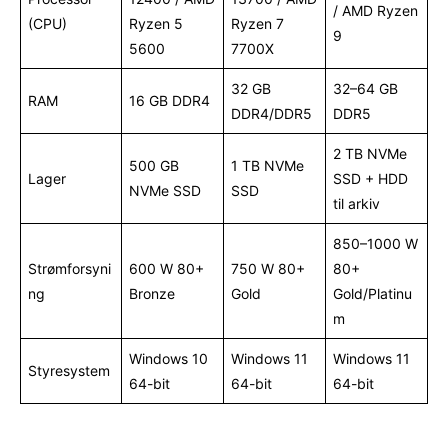
/ AMD Ryzen
(CPU)
Ryzen 5
Ryzen 7
9
5600
7700X
32 GB
32–64 GB
RAM
16 GB DDR4
DDR4/DDR5
DDR5
2 TB NVMe
500 GB
1 TB NVMe
Lager
SSD + HDD
NVMe SSD
SSD
til arkiv
850–1000 W
Strømforsyni
600 W 80+
750 W 80+
80+
ng
Bronze
Gold
Gold/Platinu
m
Windows 10
Windows 11
Windows 11
Styresystem
64-bit
64-bit
64-bit