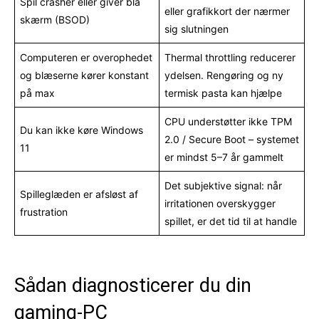
Spil crasher eller giver blå
eller grafikkort der nærmer
skærm (BSOD)
sig slutningen
Computeren er overophedet
Thermal throttling reducerer
og blæserne kører konstant
ydelsen. Rengøring og ny
på max
termisk pasta kan hjælpe
CPU understøtter ikke TPM
Du kan ikke køre Windows
2.0 / Secure Boot – systemet
11
er mindst 5–7 år gammelt
Det subjektive signal: når
Spilleglæden er afsløst af
irritationen overskygger
frustration
spillet, er det tid til at handle
Sådan diagnosticerer du din
gaming-PC