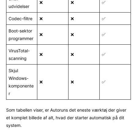
❌
❌
✅
udvidelser
Codec-filtre
❌
❌
✅
Boot-sektor
❌
❌
✅
programmer
VirusTotal-
❌
❌
✅
scanning
Skjul
Windows-
❌
❌
✅
komponente
r
Som tabellen viser, er Autoruns det eneste værktøj der giver
et komplet billede af alt, hvad der starter automatisk på dit
system.