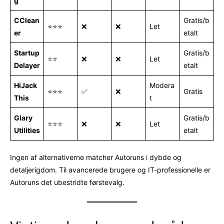
g
CClean
Gratis/b
⭐⭐⭐
❌
❌
Let
er
etalt
Startup
Gratis/b
⭐⭐
❌
❌
Let
Delayer
etalt
HiJack
Modera
⭐⭐⭐
✅
❌
Gratis
This
t
Glary
Gratis/b
⭐⭐⭐
❌
❌
Let
Utilities
etalt
Ingen af alternativerne matcher Autoruns i dybde og
detaljerigdom. Til avancerede brugere og IT-professionelle er
Autoruns det ubestridte førstevalg.