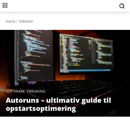
Home
Software
SOFTWARE
TWEAKING
Autoruns – ultimativ guide til
opstartsoptimering
Facebook
X
Pinterest
WhatsAp