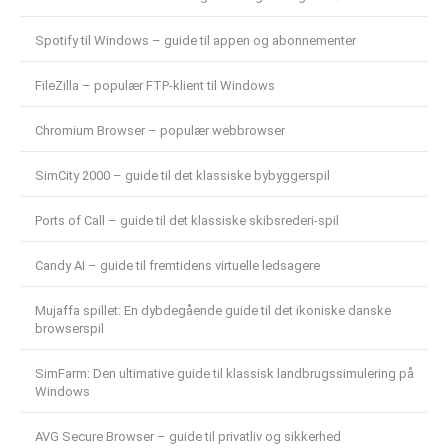
Spotify til Windows – guide til appen og abonnementer
FileZilla – populær FTP-klient til Windows
Chromium Browser – populær webbrowser
SimCity 2000 – guide til det klassiske bybyggerspil
Ports of Call – guide til det klassiske skibsrederi-spil
Candy AI – guide til fremtidens virtuelle ledsagere
Mujaffa spillet: En dybdegående guide til det ikoniske danske
browserspil
SimFarm: Den ultimative guide til klassisk landbrugssimulering på
Windows
AVG Secure Browser – guide til privatliv og sikkerhed