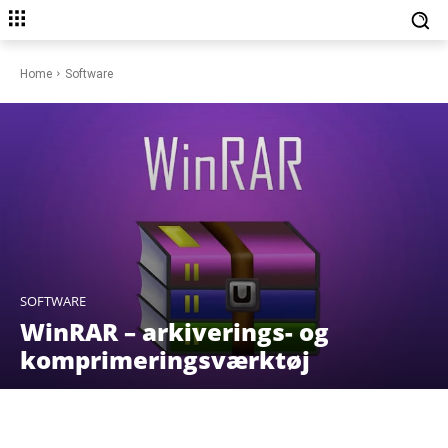
Home
Software
SOFTWARE
WinRAR – arkiverings- og
komprimeringsværktøj
Facebook
X
Pinterest
WhatsAp