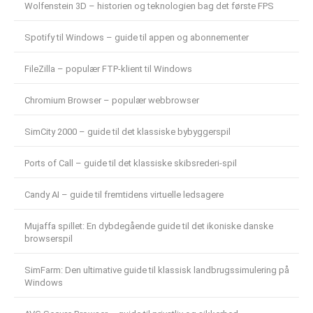
Wolfenstein 3D – historien og teknologien bag det første FPS
Spotify til Windows – guide til appen og abonnementer
FileZilla – populær FTP-klient til Windows
Chromium Browser – populær webbrowser
SimCity 2000 – guide til det klassiske bybyggerspil
Ports of Call – guide til det klassiske skibsrederi-spil
Candy AI – guide til fremtidens virtuelle ledsagere
Mujaffa spillet: En dybdegående guide til det ikoniske danske
browserspil
SimFarm: Den ultimative guide til klassisk landbrugssimulering på
Windows