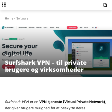
Home
Software
SOFTWARE
VPN
Surfshark VPN – til private
brugere og virksomheder
Facebook
X
Pinterest
WhatsAp
Surfshark VPN
er en
VPN-tjeneste (Virtual Private Network)
,
der giver brugere mulighed for at beskytte deres