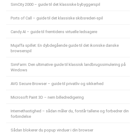
SimCity 2000 – guide til det klassiske bybyggerspil
Ports of Call – guide til det klassiske skibsrederi-spil
Candy AI – guide til fremtidens virtuelle ledsagere
Mujaffa spillet: En dybdegående guide til det ikoniske danske
browserspil
SimFarm: Den ultimative guide til klassisk landbrugssimulering på
Windows
AVG Secure Browser – guide til privatliv og sikkerhed
Microsoft Paint 3D – nem billedredigering
Internethastighed – sådan måler du, forstår tallene og forbedrer din
forbindelse
Sådan blokerer du popup vinduer i din browser