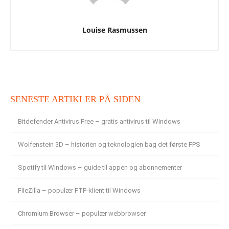
Louise Rasmussen
SENESTE ARTIKLER PÅ SIDEN
Bitdefender Antivirus Free – gratis antivirus til Windows
Wolfenstein 3D – historien og teknologien bag det første FPS
Spotify til Windows – guide til appen og abonnementer
FileZilla – populær FTP-klient til Windows
Chromium Browser – populær webbrowser