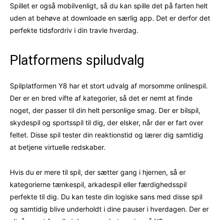
Spillet er også mobilvenligt, så du kan spille det på farten helt
uden at behøve at downloade en særlig app. Det er derfor det
perfekte tidsfordriv i din travle hverdag.
Platformens spiludvalg
Spilplatformen Y8 har et stort udvalg af morsomme onlinespil.
Der er en bred vifte af kategorier, så det er nemt at finde
noget, der passer til din helt personlige smag. Der er bilspil,
skydespil og sportsspil til dig, der elsker, når der er fart over
feltet. Disse spil tester din reaktionstid og lærer dig samtidig
at betjene virtuelle redskaber.
Hvis du er mere til spil, der sætter gang i hjernen, så er
kategorierne tænkespil, arkadespil eller færdighedsspil
perfekte til dig. Du kan teste din logiske sans med disse spil
og samtidig blive underholdt i dine pauser i hverdagen. Der er