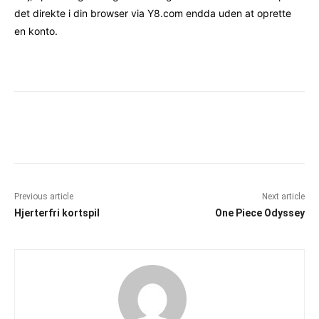
det direkte i din browser via Y8.com endda uden at oprette
en konto.
Facebook
X
Pinterest
WhatsAp
Previous article
Next article
Hjerterfri kortspil
One Piece Odyssey