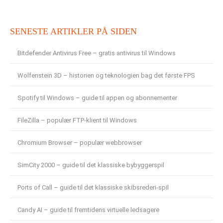
SENESTE ARTIKLER PÅ SIDEN
Bitdefender Antivirus Free – gratis antivirus til Windows
Wolfenstein 3D – historien og teknologien bag det første FPS
Spotify til Windows – guide til appen og abonnementer
FileZilla – populær FTP-klient til Windows
Chromium Browser – populær webbrowser
SimCity 2000 – guide til det klassiske bybyggerspil
Ports of Call – guide til det klassiske skibsrederi-spil
Candy AI – guide til fremtidens virtuelle ledsagere