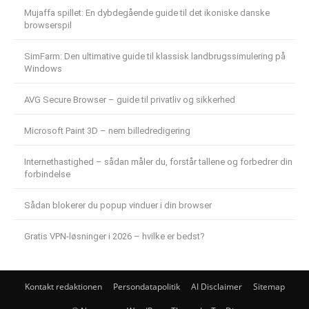
Mujaffa spillet: En dybdegående guide til det ikoniske danske
browserspil
SimFarm: Den ultimative guide til klassisk landbrugssimulering på
Windows
AVG Secure Browser – guide til privatliv og sikkerhed
Microsoft Paint 3D – nem billedredigering
Internethastighed – sådan måler du, forstår tallene og forbedrer din
forbindelse
Sådan blokerer du popup vinduer i din browser
Gratis VPN-løsninger i 2026 – hvilke er bedst?
Kontakt redaktionen
Persondatapolitik
AI Disclaimer
Sitemap