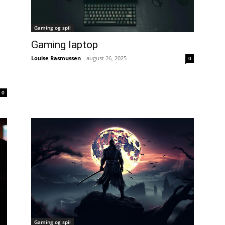
Gaming og spil
Gaming laptop
Louise Rasmussen
-
august 26, 2025
0
0
Gaming og spil