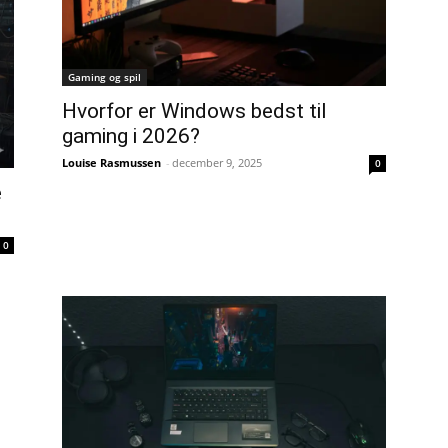
Gaming og spil
Hvorfor er Windows bedst til
gaming i 2026?
Louise Rasmussen
-
december 9, 2025
0
e
0