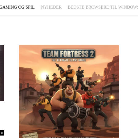
GAMING OG SPIL
NYHEDER
BEDSTE BROWSERE TIL WINDOW
0