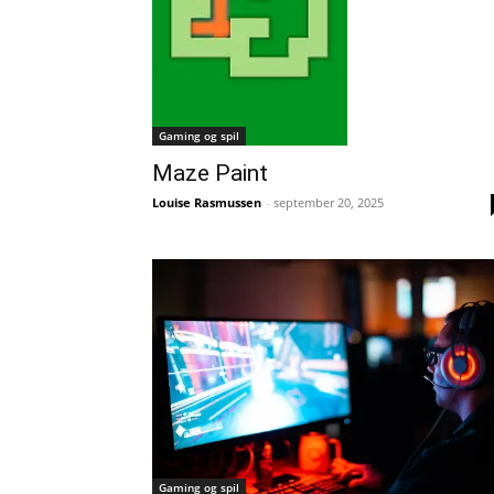
Gaming og spil
Maze Paint
Louise Rasmussen
-
september 20, 2025
Gaming og spil