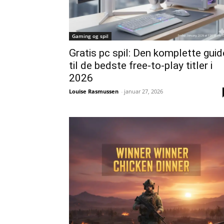
Gaming og spil
Gratis pc spil: Den komplette guid
til de bedste free-to-play titler i
2026
Louise Rasmussen
-
januar 27, 2026